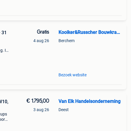
Gratis
Kooiker&Russcher Bouwkranen
- 31
4 aug 26
Berchem
g. In
7
Bezoek website
€ 1.795,00
Van Elk Handelsonderneming
W10,
3 aug 26
Deest
rups
oor
+31