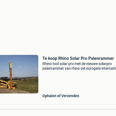
Te koop Rhino Solar Pro Palenrammer
Rhino tool solar pro met de nieuwe solarpro
palenrammer van rhino zet eurogate internati
een geheel nieuwe wijze van palen slaan in de
markt. Dit professionele aanbouwdeel, geschi
voor 4 -6 ton
Ophalen of Verzenden