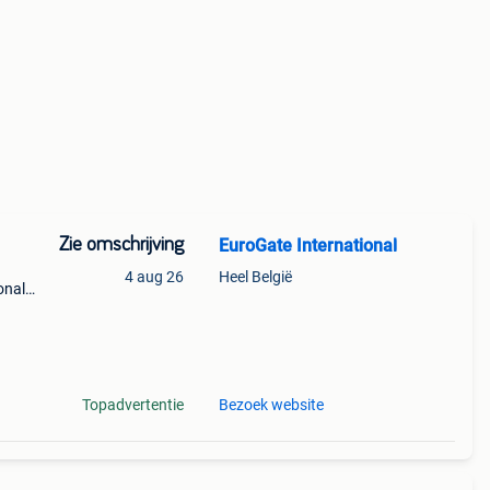
Zie omschrijving
EuroGate International
4 aug 26
Heel België
onal
kt
Topadvertentie
Bezoek website