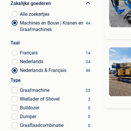
Zakelijke goederen
Alle zoekertjes
Machines en Bouw | Kranen en
44
Graafmachines
Taal
Français
14
Nederlands
34
Nederlands & Français
48
Type
Graafmachine
23
Wiellader of Shovel
2
Bulldozer
0
Dumper
0
Graaflaadcombinatie
0