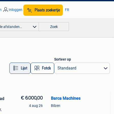
n
Inloggen
FR
Plaats zoekertje
lle afstanden…
Zoek
Sorteer op
Lijst
Foto’s
€ 6.000,00
Barca Machines
aad
4 aug 26
Bilzen
,