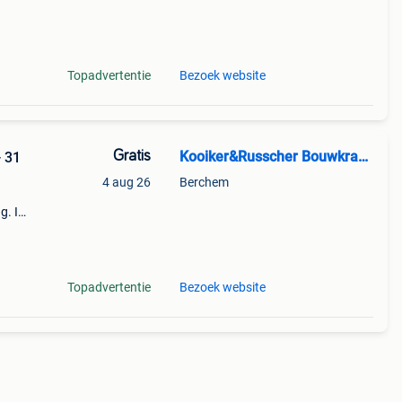
le
Topadvertentie
Bezoek website
Gratis
Kooiker&Russcher Bouwkranen
- 31
4 aug 26
Berchem
g. In
7
Topadvertentie
Bezoek website