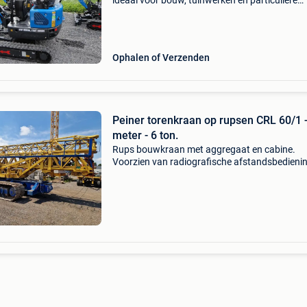
ideaal voor bouw, tuinwerken en particuliere
projecten. Compact formaat – past door smal
doorgangen ! Kubota of koop motor –
betrouwbare en zuinige di
Ophalen of Verzenden
Peiner torenkraan op rupsen CRL 60/1 
meter - 6 ton.
Rups bouwkraan met aggregaat en cabine.
Voorzien van radiografische afstandsbedienin
goed werkende staat. Interesse? 085 087 266