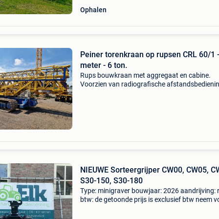
Ophalen
Peiner torenkraan op rupsen CRL 60/1 
meter - 6 ton.
Rups bouwkraan met aggregaat en cabine.
Voorzien van radiografische afstandsbedienin
goed werkende staat. Interesse? 085 087 266
NIEUWE Sorteergrijper CW00, CW05, C
S30-150, S30-180
Type: minigraver bouwjaar: 2026 aandrijving: 
btw: de getoonde prijs is exclusief btw neem v
meer informatie contact op met luuk van elk (
610 718 390, info@luukvanelk.nl) nieuwe