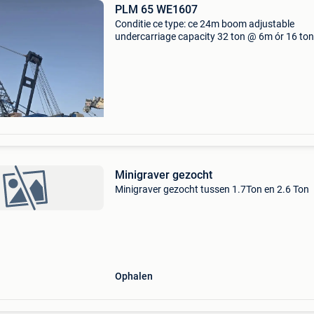
PLM 65 WE1607
Conditie ce type: ce 24m boom adjustable
undercarriage capacity 32 ton @ 6m ór 16 to
12m ór 12 ton @ 20m 🇳🇱 informatie in het
nederlands: plm 65 we1607 algemene informa
merk: plm model: 65 typ
Minigraver gezocht
Minigraver gezocht tussen 1.7Ton en 2.6 Ton
Ophalen