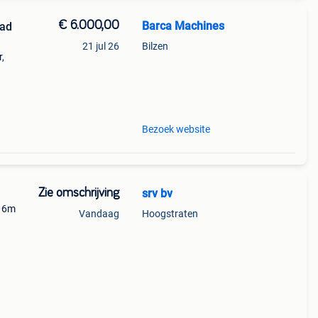
€ 6.000,00
Barca Machines
aad
21 jul 26
Bilzen
,
le
Bezoek website
Zie omschrijving
srv bv
k 6m
Vandaag
Hoogstraten