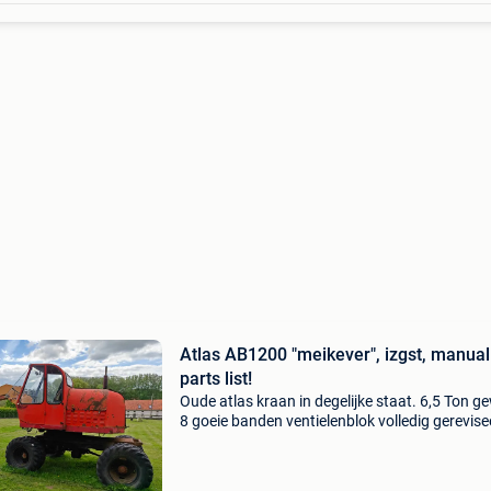
Atlas AB1200 "meikever", izgst, manual
parts list!
Oude atlas kraan in degelijke staat. 6,5 Ton g
8 goeie banden ventielenblok volledig gerevise
geen lekken nieuwe batterij luchtgekoelde deu
motor in topconditie parts list én gebruikersh