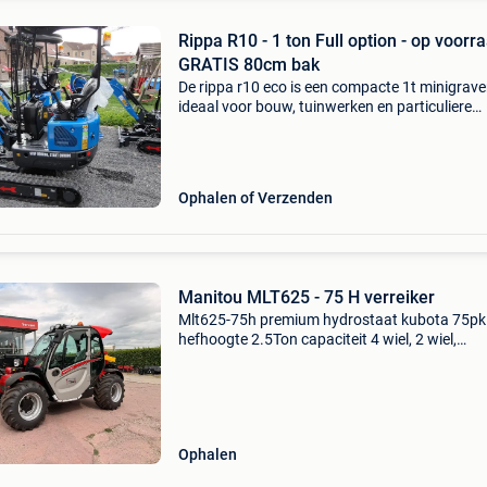
Rippa R10 - 1 ton Full option - op voorr
GRATIS 80cm bak
De rippa r10 eco is een compacte 1t minigraver
ideaal voor bouw, tuinwerken en particuliere
projecten. Compact formaat – past door smal
doorgangen ! Kubota of koop motor –
betrouwbare en zuinige di
Ophalen of Verzenden
Manitou MLT625 - 75 H verreiker
Mlt625-75h premium hydrostaat kubota 75p
hefhoogte 2.5Ton capaciteit 4 wiel, 2 wiel,
hondengang luchtgeveerde stoel omkeerbare
ventilator airconditioning led verlichting ecs
systeem
Ophalen