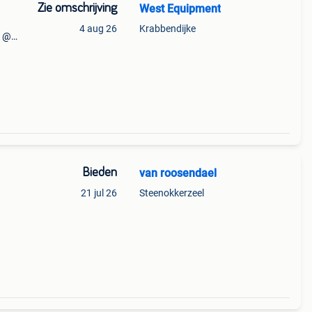
Zie omschrijving
West Equipment
4 aug 26
Krabbendijke
n @
tie
Bieden
van roosendael
21 jul 26
Steenokkerzeel