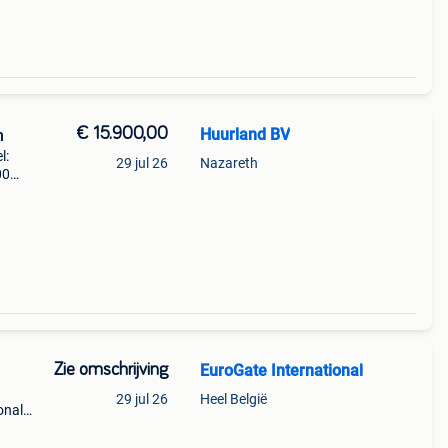
€ 15.900,00
Huurland BV
n
l:
29 jul 26
Nazareth
00
im
Zie omschrijving
EuroGate International
29 jul 26
Heel België
onal
kt