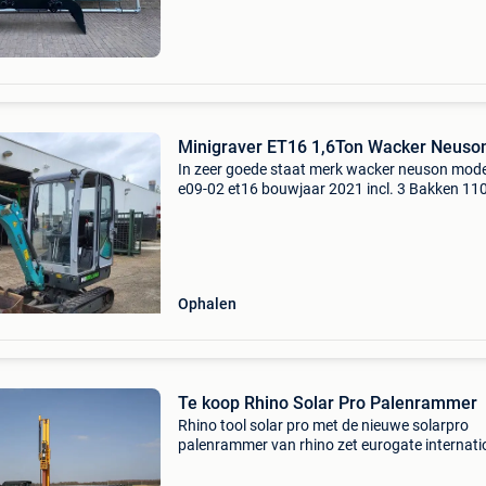
sorteergrij
Minigraver ET16 1,6Ton Wacker Neuso
In zeer goede staat merk wacker neuson mode
e09-02 et16 bouwjaar 2021 incl. 3 Bakken 11
draaiuren meerder machines beschikbaar. Ru
aanbod occasie machines:
https:www.huurland.be/nl/tweedehands-k
Ophalen
Te koop Rhino Solar Pro Palenrammer
Rhino tool solar pro met de nieuwe solarpro
palenrammer van rhino zet eurogate internati
een geheel nieuwe wijze van palen slaan in de
markt. Dit professionele aanbouwdeel, geschi