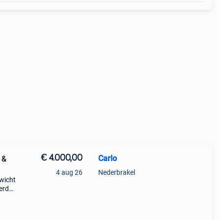
€ 4.000,00
Carlo
 &
4 aug 26
Nederbrakel
ewicht
erd
tz
and