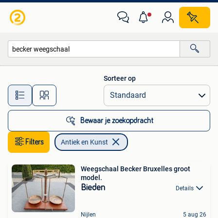
Antiek en Kunst
Sorteer op
Alle afstanden…
Bewaar je zoekopdracht
Filters
Antiek en Kunst
Weegschaal Becker Bruxelles groot
model.
Bieden
Details
Nijlen
5 aug 26