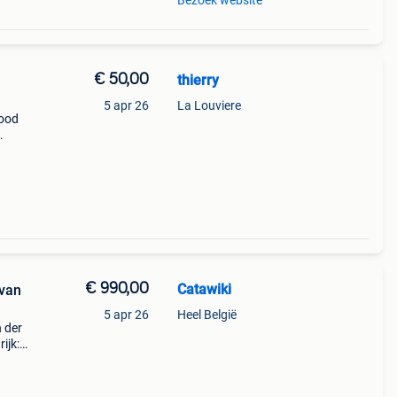
Bezoek website
€ 50,00
thierry
5 apr 26
La Louviere
lood
€ 990,00
Catawiki
 van
5 apr 26
Heel België
n der
ijk:
de