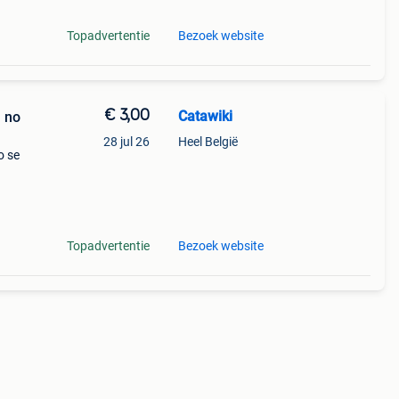
Topadvertentie
Bezoek website
€ 3,00
Catawiki
n no
28 jul 26
Heel België
o se
46-
Topadvertentie
Bezoek website