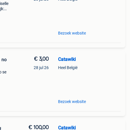
selle
jk:
 ui
Bezoek website
€ 3,00
Catawiki
n no
28 jul 26
Heel België
o se
46-
Bezoek website
€ 100,00
Catawiki
u