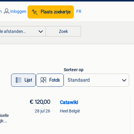
n
Inloggen
FR
Plaats zoekertje
lle afstanden…
Zoek
Sorteer op
Lijst
Foto’s
€ 120,00
Catawiki
28 jul 26
Heel België
selle
jk:
 ui