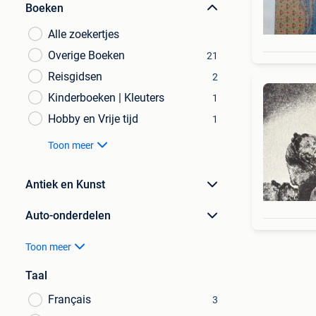
Boeken
Alle zoekertjes
Overige Boeken
21
Reisgidsen
2
Kinderboeken | Kleuters
1
Hobby en Vrije tijd
1
Toon meer
Antiek en Kunst
Auto-onderdelen
Toon meer
Taal
Français
3