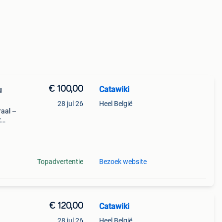
€ 100,00
Catawiki
u
28 jul 26
Heel België
raal –
:
zijn
Topadvertentie
Bezoek website
€ 120,00
Catawiki
28 jul 26
Heel België