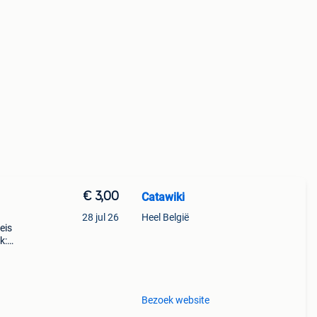
€ 3,00
Catawiki
28 jul 26
Heel België
eis
k:
Bezoek website