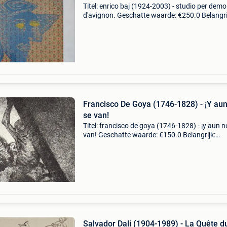
Titel: enrico baj (1924-2003) - studio per demoi
d'avignon. Geschatte waarde: €250.0 Belangri
winnende biedingen zijn exclusief 9%
koperbescherming + €3 etching van enrico bay
Francisco De Goya (1746-1828) - ¡Y au
se van!
Titel: francisco de goya (1746-1828) - ¡y aun n
van! Geschatte waarde: €150.0 Belangrijk:
winnende biedingen zijn exclusief 9%
koperbescherming + €3 francisco de goya (17
1828) (reprod
Salvador Dali (1904-1989) - La Quête d