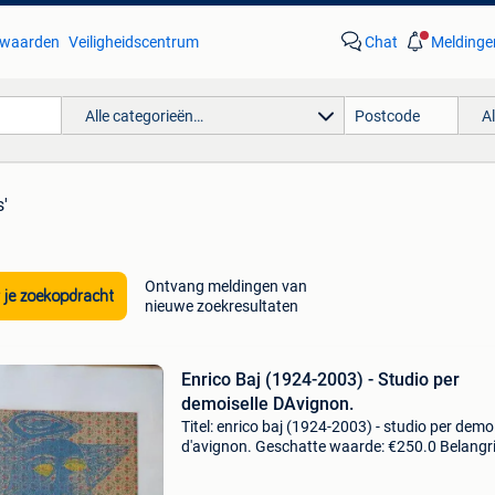
waarden
Veiligheidscentrum
Chat
Meldinge
Alle categorieën…
A
s'
Ontvang meldingen van
 je zoekopdracht
nieuwe zoekresultaten
Enrico Baj (1924-2003) - Studio per
demoiselle DAvignon.
Titel: enrico baj (1924-2003) - studio per demoi
d'avignon. Geschatte waarde: €250.0 Belangri
winnende biedingen zijn exclusief 9%
koperbescherming + €3 etching van enrico bay