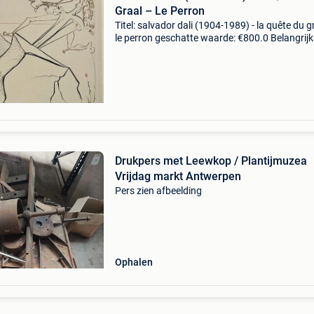
Graal – Le Perron
Titel: salvador dali (1904-1989) - la quête du g
le perron geschatte waarde: €800.0 Belangrijk
winnende biedingen zijn exclusief 9%
koperbescherming + €3 voor de europese unie 
ge
Drukpers met Leewkop / Plantijmuzea
Vrijdag markt Antwerpen
Pers zien afbeelding
Ophalen