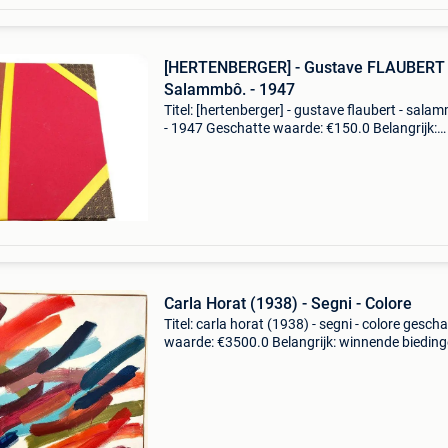
[HERTENBERGER] - Gustave FLAUBERT 
Salammbô. - 1947
Titel: [hertenberger] - gustave flaubert - sala
- 1947 Geschatte waarde: €150.0 Belangrijk:
winnende biedingen zijn exclusief 9%
koperbescherming + €3 [hertenberger] - gusta
flaubert
Carla Horat (1938) - Segni - Colore
Titel: carla horat (1938) - segni - colore gescha
waarde: €3500.0 Belangrijk: winnende biedin
zijn exclusief 9% koperbescherming + €3 prach
schilderij, abstract, van grote afmetinge