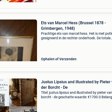
Ets van Marcel Hess (Brussel 1878 -
Grimbergen, 1948)
Prachtige ets van marcel hess. Het is met pot
gesigneerd in de rechter onderhoek. De totale
afmetingen zijn 52 cm hoog en 42 cm breed.
Verguld houten frame maar in originele staat.
Schilder, ontwe
Ophalen of Verzenden
Justus Lipsius and illustrated by Pieter
der Borcht - De
Titel: justus lipsius and illustrated by pieter va
borcht - de geschatte waarde: €1700.0 Belangr
winnende biedingen zijn exclusief 9%
koperbescherming + €3 prachtige geïllustreer