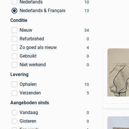
Nederlands
10
Nederlands & Français
13
Conditie
Nieuw
34
Refurbished
0
Zo goed als nieuw
4
Gebruikt
0
Niet werkend
0
Levering
Ophalen
10
Verzenden
5
Aangeboden sinds
Vandaag
0
Gisteren
0