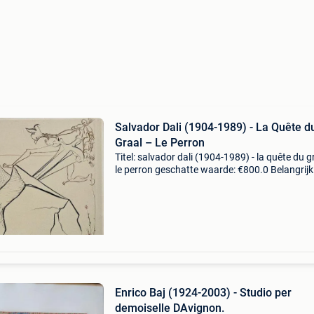
Salvador Dali (1904-1989) - La Quête d
Graal – Le Perron
Titel: salvador dali (1904-1989) - la quête du g
le perron geschatte waarde: €800.0 Belangrijk
winnende biedingen zijn exclusief 9%
koperbescherming + €3 voor de europese unie 
ge
Enrico Baj (1924-2003) - Studio per
demoiselle DAvignon.