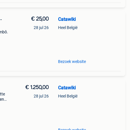
€ 25,00
Catawiki
-
28 jul 26
Heel België
mmbô.
ve
Bezoek website
€ 1.250,00
Catawiki
tte
28 jul 26
Heel België
gen
tig