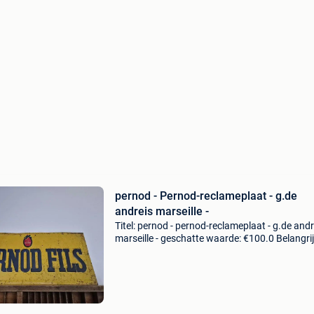
pernod - Pernod-reclameplaat - g.de
andreis marseille -
Titel: pernod - pernod-reclameplaat - g.de andr
marseille - geschatte waarde: €100.0 Belangrij
winnende biedingen zijn exclusief 9%
koperbescherming + €3 oude beschilderde
reclameplaat