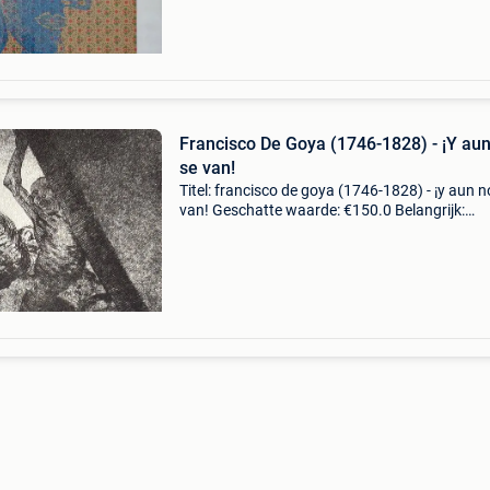
Francisco De Goya (1746-1828) - ¡Y au
se van!
Titel: francisco de goya (1746-1828) - ¡y aun n
van! Geschatte waarde: €150.0 Belangrijk:
winnende biedingen zijn exclusief 9%
koperbescherming + €3 francisco de goya (17
1828) (reprod