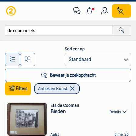
Antiek en Kunst
Sorteer op
Alle afstanden…
Bewaar je zoekopdracht
Filters
Antiek en Kunst
Ets de Cooman
Bieden
Details
Aalst
6 mei 26