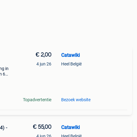
€ 2,00
Catawiki
4 jun 26
Heel België
ng in
n 620
tand:
Topadvertentie
Bezoek website
€ 55,00
Catawiki
4) -
4 jun 26
Heel België