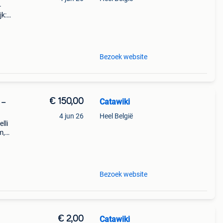
-
jk:
schrij
Bezoek website
€ 150,00
Catawiki
 –
4 jun 26
Heel België
lli
m,
velli
Bezoek website
€ 2,00
Catawiki