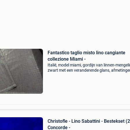
Fantastico taglio misto lino cangiante
collezione Miami -
Italië, model miami, gordijn van linnen-mengeli
zwart met een veranderende glans, afmetinge
× 320 cm, gewicht circa 370 g per meter; toes
nieuw, nooit gebruikt. Titel: fantastico taglio
Christofle - Lino Sabattini - Bestekset (2
Concorde -