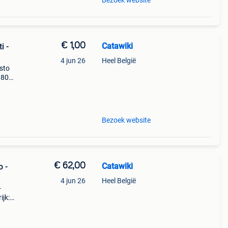
Bezoek website
€ 1,00
Catawiki
i -
4 jun 26
Heel België
isto
, 80%
euw
Bezoek website
€ 62,00
Catawiki
o -
4 jun 26
Heel België
-
ijk:
selst