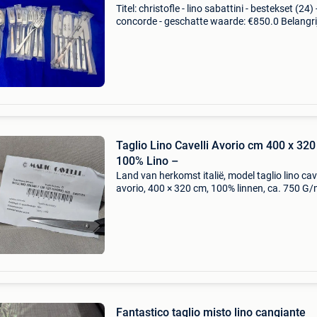
Titel: christofle - lino sabattini - bestekset (24) 
concorde - geschatte waarde: €850.0 Belangri
winnende biedingen zijn exclusief 9%
koperbescherming + €3 gelieve de volledige be
Taglio Lino Cavelli Avorio cm 400 x 320
100% Lino –
Land van herkomst italië, model taglio lino cave
avorio, 400 × 320 cm, 100% linnen, ca. 750 G/
made in italy, in nieuwstaat. Titel: taglio lino ca
avorio cm 400 x 320 – 100% lino – geschatte
Fantastico taglio misto lino cangiante