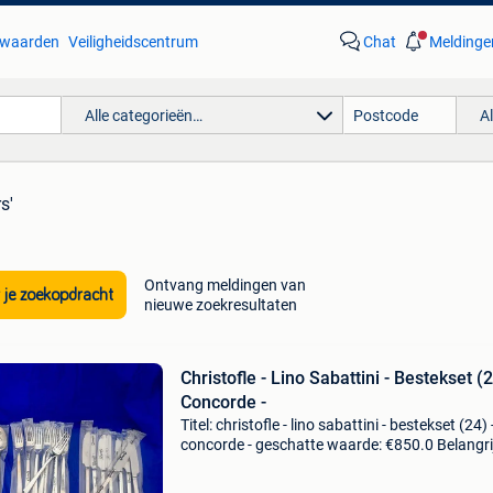
waarden
Veiligheidscentrum
Chat
Meldinge
Alle categorieën…
A
s'
Ontvang meldingen van
 je zoekopdracht
nieuwe zoekresultaten
Christofle - Lino Sabattini - Bestekset (2
Concorde -
Titel: christofle - lino sabattini - bestekset (24) 
concorde - geschatte waarde: €850.0 Belangri
winnende biedingen zijn exclusief 9%
koperbescherming + €3 gelieve de volledige be