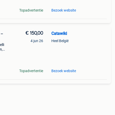
Topadvertentie
Bezoek website
€ 150,00
Catawiki
 –
4 jun 26
Heel België
lli
m,
velli
Topadvertentie
Bezoek website