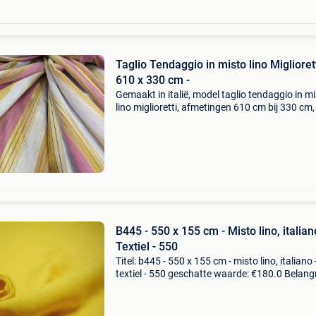
Taglio Tendaggio in misto lino Migliorett
610 x 330 cm -
Gemaakt in italië, model taglio tendaggio in m
lino miglioretti, afmetingen 610 cm bij 330 cm
organza en 20% linnen, in ongebruikte, als-ni
toestand. Titel: taglio tendaggio in misto lino
B445 - 550 x 155 cm - Misto lino, italian
Textiel - 550
Titel: b445 - 550 x 155 cm - misto lino, italiano 
textiel - 550 geschatte waarde: €180.0 Belangr
winnende biedingen zijn exclusief 9%
koperbescherming + €3 dit uitzonderlijke weef