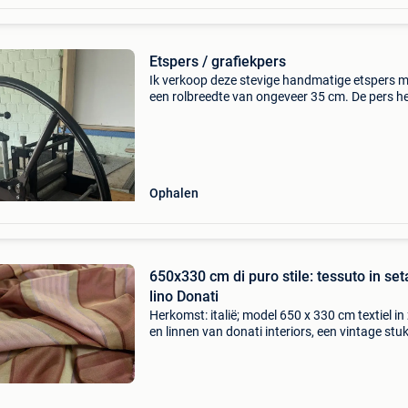
Etspers / grafiekpers
Ik verkoop deze stevige handmatige etspers 
een rolbreedte van ongeveer 35 cm. De pers h
een groot stuurwiel, waardoor je vlot kracht k
zetten en tegelijk nauwkeurig kunt werken. Ze 
gesch
Ophalen
650x330 cm di puro stile: tessuto in set
lino Donati
Herkomst: italië; model 650 x 330 cm textiel in 
en linnen van donati interiors, een vintage stu
ontworpen voor prachtige gordijnen, bekledin
sieraccessoires. Titel: "650x330 cm di puro