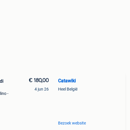
€ 180,00
Catawiki
di
4 jun 26
Heel België
lino -
Bezoek website