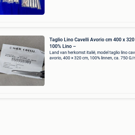
Taglio Lino Cavelli Avorio cm 400 x 320
100% Lino –
Land van herkomst italië, model taglio lino cave
avorio, 400 × 320 cm, 100% linnen, ca. 750 G/
made in italy, in nieuwstaat. Titel: taglio lino ca
avorio cm 400 x 320 – 100% lino – geschatte