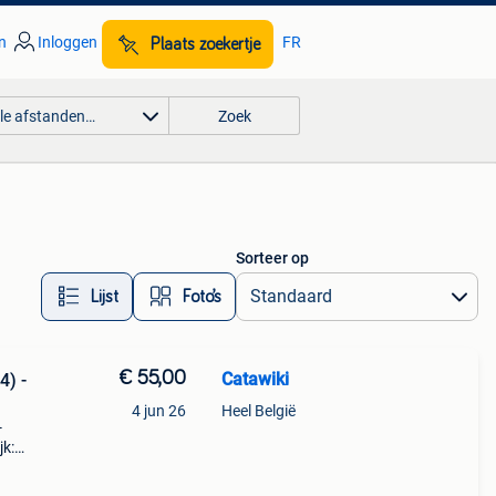
n
Inloggen
FR
Plaats zoekertje
lle afstanden…
Zoek
Sorteer op
Lijst
Foto’s
€ 55,00
Catawiki
4) -
4 jun 26
Heel België
-
jk:
schrij