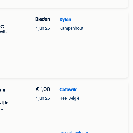
Bieden
Dylan
met
4 jun 26
Kampenhout
eeft
unt
is
€ 1,00
Catawiki
a e
4 jun 26
Heel België
zijde
k
g en