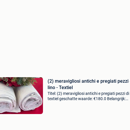
(2) meravigliosi antichi e pregiati pezzi 
lino - Textiel
Titel: (2) meravigliosi antichi e pregiati pezzi di 
textiel geschatte waarde: €180.0 Belangrijk:
winnende biedingen zijn exclusief 9%
koperbescherming + €3 2 antieke prachtige
stukken