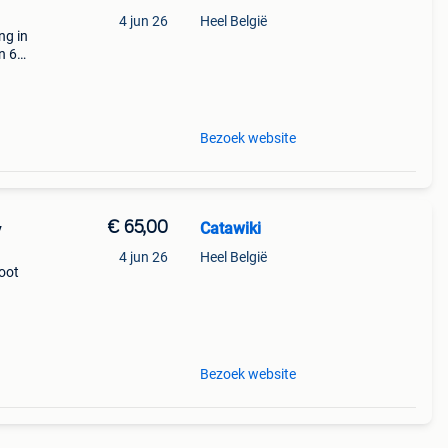
4 jun 26
Heel België
ng in
n 620
tand:
Bezoek website
€ 65,00
Catawiki
y
4 jun 26
Heel België
root
, 62%
o, met
Bezoek website