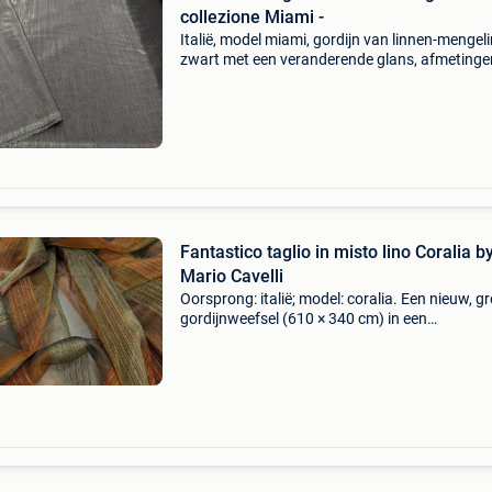
collezione Miami -
Italië, model miami, gordijn van linnen-mengeli
zwart met een veranderende glans, afmetinge
× 320 cm, gewicht circa 370 g per meter; toes
nieuw, nooit gebruikt. Titel: fantastico taglio
Fantastico taglio in misto lino Coralia b
Mario Cavelli
Oorsprong: italië; model: coralia. Een nieuw, g
gordijnweefsel (610 × 340 cm) in een
trevira/polyester/linnen blend (24% trevira cs
polyester, 14% linnen), van mario cavelli milan
een l