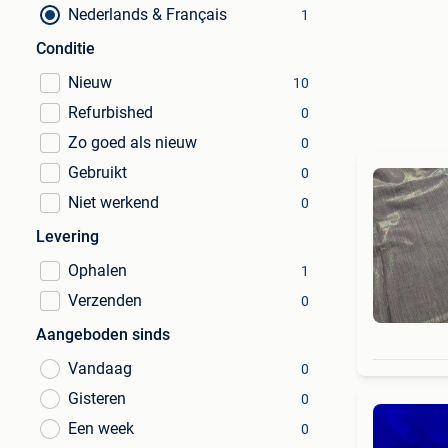
Nederlands & Français
1
Conditie
Nieuw
10
Refurbished
0
Zo goed als nieuw
0
Gebruikt
0
Niet werkend
0
Levering
Ophalen
1
Verzenden
0
Aangeboden sinds
Vandaag
0
Gisteren
0
Een week
0