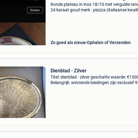
Ronde plateau in inox 18/10 met vergulde ran
24 karaat goud merk : piazza (italiaanse kwalit
diameter: 35cm #dienblad #dienbladen #piaz
#piazzaitalia #verguld #verguldgoud #24k
#24kgold #pla
Zo goed als nieuw
Ophalen of Verzenden
Dienblad - Zilver
Titel: dienblad - zilver geschatte waarde: €150
Belangrijk: winnende biedingen zijn exclusief 
koperbescherming + €3 oval dienblad van zilv
800 in zeer goede staat. Geen vlekken. Hét