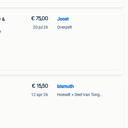
€ 75,00
Joost
y &
20 jul 26
Overpelt
e
€ 15,50
bismuth
t
12 apr 26
Hoeselt + Deel Van Tongeren
kjes
nblad