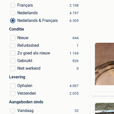
Français
2.108
Nederlands
4.197
Nederlands & Français
6.305
Conditie
Nieuw
644
Refurbished
1
Zo goed als nieuw
1.164
Gebruikt
826
Niet werkend
0
Levering
Ophalen
4.067
Verzenden
2.035
Aangeboden sinds
Vandaag
32