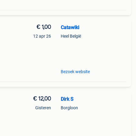
€ 1,00
Catawiki
12 apr 26
Heel België
f
Bezoek website
€ 12,00
Dirk S
Gisteren
Borgloon