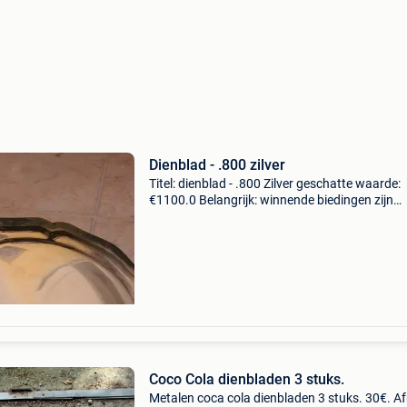
Dienblad - .800 zilver
Titel: dienblad - .800 Zilver geschatte waarde:
€1100.0 Belangrijk: winnende biedingen zijn
exclusief 9% koperbescherming + €3 prachtig
zilveren schaal 800. Nieuw, nooit gebruikt. Uit 
Coco Cola dienbladen 3 stuks.
Metalen coca cola dienbladen 3 stuks. 30€. A