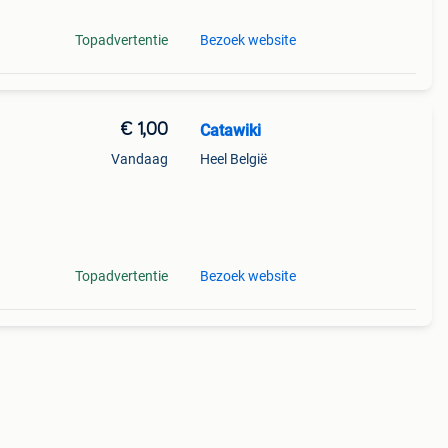
Topadvertentie
Bezoek website
€ 1,00
Catawiki
Vandaag
Heel België
f
Topadvertentie
Bezoek website