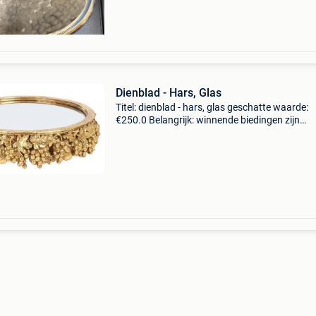
Dienblad - Hars, Glas
Titel: dienblad - hars, glas geschatte waarde:
€250.0 Belangrijk: winnende biedingen zijn
exclusief 9% koperbescherming + €3 decoratie
dienblad met spiegel. Klassiek chique. Zeer
decoratief