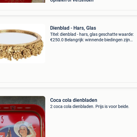
Ophalen of Verzenden
Dienblad - Hars, Glas
Titel: dienblad - hars, glas geschatte waarde:
€250.0 Belangrijk: winnende biedingen zijn
exclusief 9% koperbescherming + €3 decoratie
dienblad met spiegel. Klassiek chique. Zeer
decoratief
Coca cola dienbladen
2 coca cola dienbladen. Prijs is voor beide.