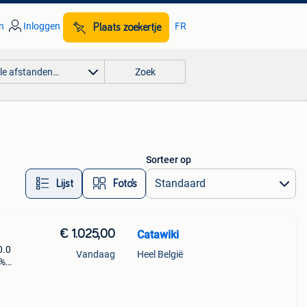
n
Inloggen
FR
Plaats zoekertje
lle afstanden…
Zoek
Sorteer op
Lijst
Foto’s
€ 1.025,00
Catawiki
0.0
Vandaag
Heel België
9%
er