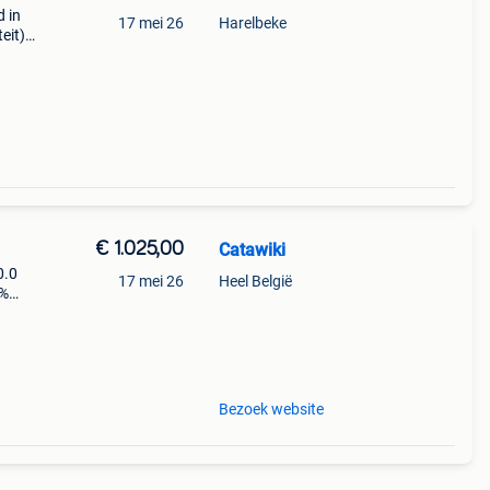
d in
17 mei 26
Harelbeke
eit)
za
€ 1.025,00
Catawiki
0.0
17 mei 26
Heel België
9%
er
Bezoek website