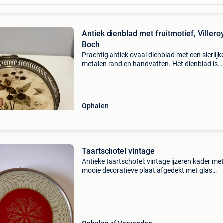
Antiek dienblad met fruitmotief, Villero
Boch
Prachtig antiek ovaal dienblad met een sierlijk
metalen rand en handvatten. Het dienblad is
voorzien van een charmant fruitmotief,
waarschijnlijk bramen, en bloesems. Op de
onderzijde is een stempel
Ophalen
Taartschotel vintage
Antieke taartschotel: vintage ijzeren kader me
mooie decoratieve plaat afgedekt met glas
diameter: 29cm #vlaaibord #vlaai #taart #koe
#biscuit #sandwiches #pistolés #hapjes #die
#oude