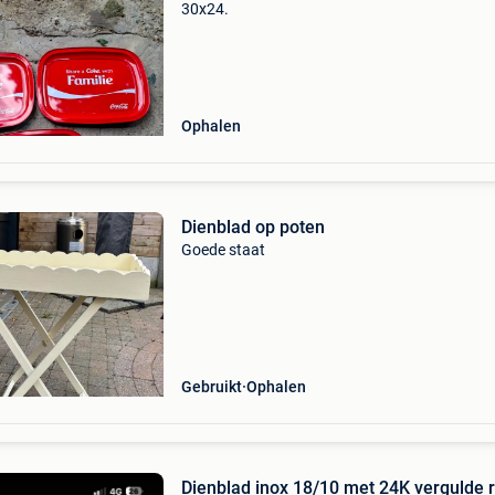
30x24.
Ophalen
Dienblad op poten
Goede staat
Gebruikt
Ophalen
Dienblad inox 18/10 met 24K vergulde 