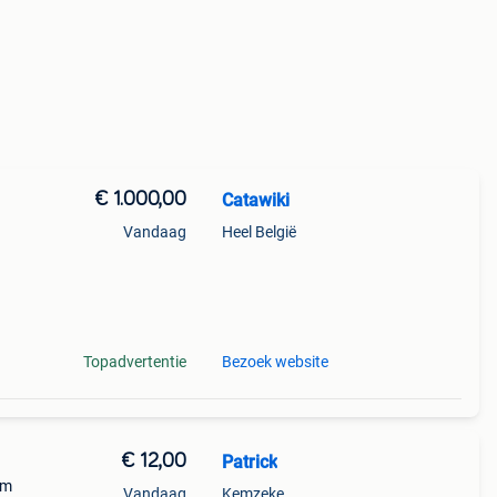
€ 1.000,00
Catawiki
Vandaag
Heel België
e
het b
Topadvertentie
Bezoek website
€ 12,00
Patrick
fm
Vandaag
Kemzeke