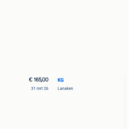
€ 165,00
KG
31 mrt 26
Lanaken