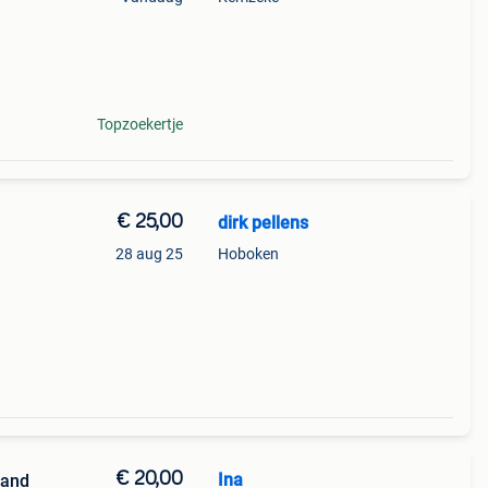
Topzoekertje
€ 25,00
dirk pellens
28 aug 25
Hoboken
€ 20,00
Ina
rand