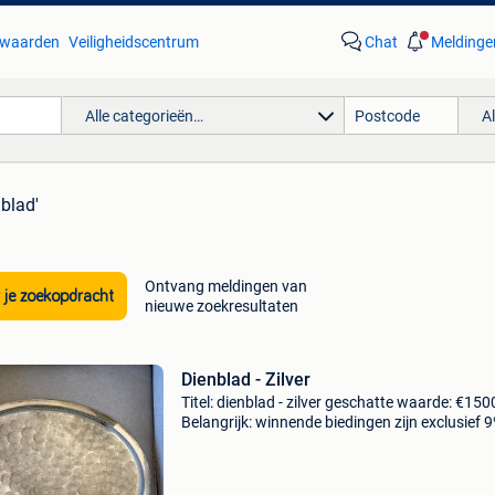
waarden
Veiligheidscentrum
Chat
Meldinge
Alle categorieën…
A
nblad'
Ontvang meldingen van
 je zoekopdracht
nieuwe zoekresultaten
Dienblad - Zilver
Titel: dienblad - zilver geschatte waarde: €150
Belangrijk: winnende biedingen zijn exclusief 
koperbescherming + €3 oval dienblad van zilv
800 in zeer goede staat. Geen vlekken. Hét