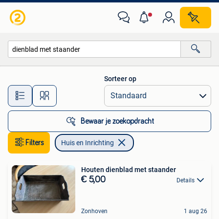
Huis en Inrichting
Sorteer op
Alle afstanden…
Bewaar je zoekopdracht
Filters
Huis en Inrichting
Houten dienblad met staander
€ 5,00
Details
Zonhoven
1 aug 26