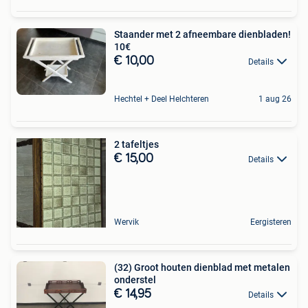
Staander met 2 afneembare dienbladen!
10€
€ 10,00
Details
Hechtel + Deel Helchteren
1 aug 26
2 tafeltjes
€ 15,00
Details
Wervik
Eergisteren
(32) Groot houten dienblad met metalen
onderstel
€ 14,95
Details