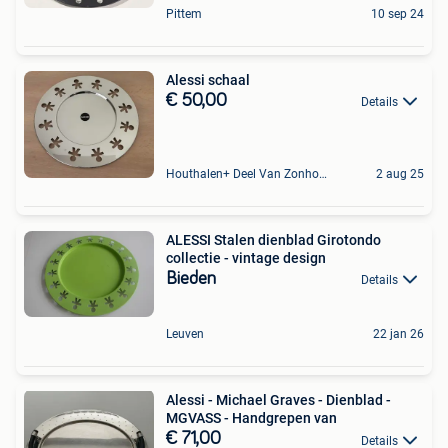
Pittem
10 sep 24
Alessi schaal
€ 50,00
Details
Houthalen+ Deel Van Zonhoven En Zolder
2 aug 25
ALESSI Stalen dienblad Girotondo
collectie - vintage design
Bieden
Details
Leuven
22 jan 26
Alessi - Michael Graves - Dienblad -
MGVASS - Handgrepen van
€ 71,00
Details