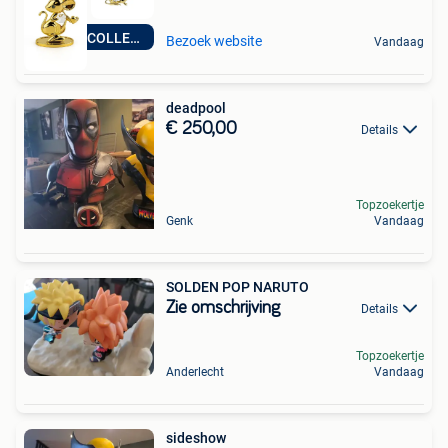
NIEUWE COLLECTIE
Bezoek website
Vandaag
deadpool
€ 250,00
Details
Topzoekertje
Genk
Vandaag
SOLDEN POP NARUTO
Zie omschrijving
Details
Topzoekertje
Anderlecht
Vandaag
sideshow