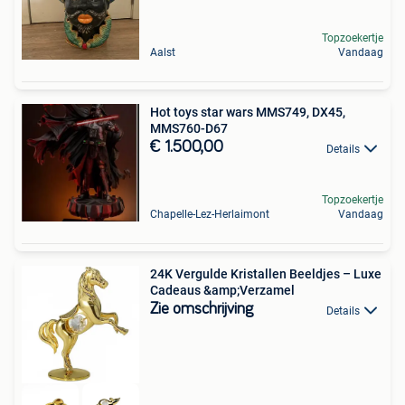
Topzoekertje
Aalst
Vandaag
Hot toys star wars MMS749, DX45,
MMS760-D67
€ 1.500,00
Details
Topzoekertje
Chapelle-Lez-Herlaimont
Vandaag
24K Vergulde Kristallen Beeldjes – Luxe
Cadeaus &amp;Verzamel
Zie omschrijving
Details