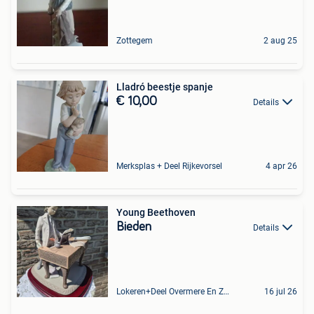
Zottegem
2 aug 25
Lladró beestje spanje
€ 10,00
Details
Merksplas + Deel Rijkevorsel
4 apr 26
Young Beethoven
Bieden
Details
Lokeren+Deel Overmere En Zele
16 jul 26