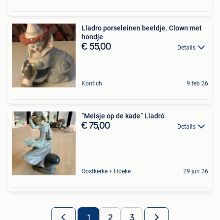
Lladro porseleinen beeldje. Clown met
hondje
€ 55,00
Details
Kontich
9 feb 26
“Meisje op de kade” Lladró
€ 75,00
Details
Oostkerke + Hoeke
29 jun 26
1
2
3