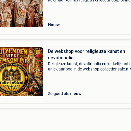
helemaal vol met religieus erfgoed! Stap binne
een wereld vol geloofsrijkdom: duizenden grot
kleine heiligenbeelden, kerstgroepen, altaren,
kazuifels,
Nieuw
De webshop voor religieuze kunst en
devotionalia
Religieuze kunst, devotionalia en kerkelijk anti
uniek aanbod in de webshop collectionsale.nl 
je duizenden bijzondere stukken uit een
indrukwekkende privécollectie. Alle objecten zi
authent
Zo goed als nieuw