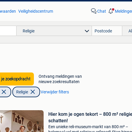
waarden
Veiligheidscentrum
Chat
Meldinge
Religie
A
Ontvang meldingen van
 je zoekopdracht
nieuwe zoekresultaten
Religie
Verwijder filters
Hier kom je ogen tekort – 800 m² religi
schatten!
Een unieke reli-museum-markt van 800 m² –