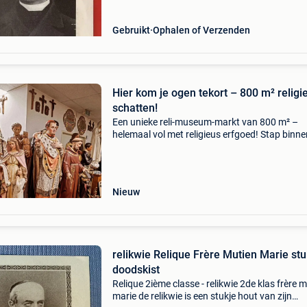
ops
Gebruikt
Ophalen of Verzenden
Hier kom je ogen tekort – 800 m² religi
schatten!
Een unieke reli-museum-markt van 800 m² –
helemaal vol met religieus erfgoed! Stap binne
een wereld vol geloofsrijkdom: duizenden grot
kleine heiligenbeelden, kerstgroepen, altaren,
kazuifels,
Nieuw
relikwie Relique Frère Mutien Marie stu
doodskist
Relique 2ième classe - relikwie 2de klas frère 
marie de relikwie is een stukje hout van zijn