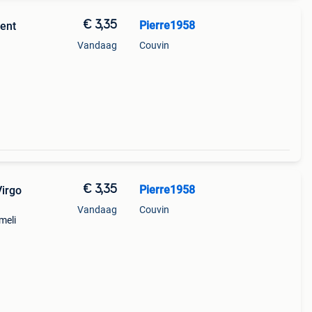
€ 3,35
Pierre1958
gent
Vandaag
Couvin
€ 3,35
Pierre1958
Virgo
Vandaag
Couvin
meli