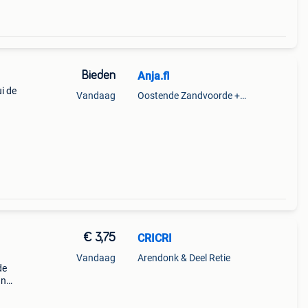
Bieden
Anja.fl
i de
Vandaag
Oostende Zandvoorde +Oostende
€ 3,75
CRICRI
Vandaag
Arendonk & Deel Retie
de
an
rzeke
 of