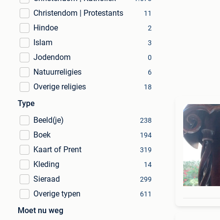
Christendom | Protestants
11
Hindoe
2
Islam
3
Jodendom
0
Natuurreligies
6
Overige religies
18
Type
Beeld(je)
238
Boek
194
Kaart of Prent
319
Kleding
14
Sieraad
299
Overige typen
611
Moet nu weg