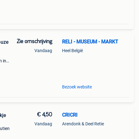
Zie omschrijving
RELI - MUSEUM - MARKT
euze
Vandaag
Heel België
n in
e en
Bezoek website
€ 4,50
CRICRI
kje
Vandaag
Arendonk & Deel Retie
mutien