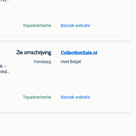
n in
e en
Topadvertentie
Bezoek website
Zie omschrijving
CollectionSale.nl
Vandaag
Heel België
ek –
vind
jn
Topadvertentie
Bezoek website