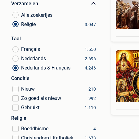
Verzamelen
Alle zoekertjes
Religie
3.047
Taal
Français
1.550
Nederlands
2.696
Nederlands & Français
4.246
Conditie
Nieuw
210
Zo goed als nieuw
992
Gebruikt
1.110
Religie
Boeddhisme
4
Christendom | Katholiek
1.673