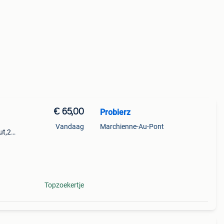
€ 65,00
Probierz
Vandaag
Marchienne-Au-Pont
ut,25
Topzoekertje