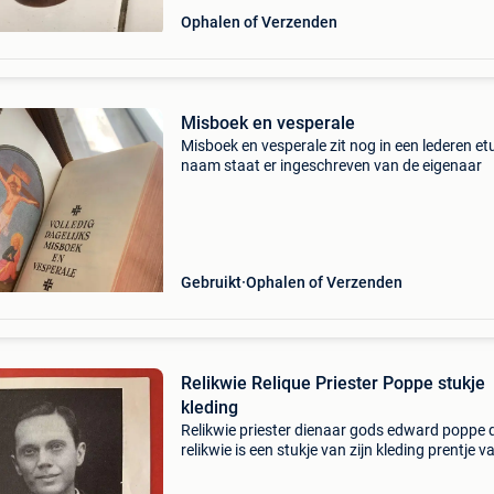
Ophalen of Verzenden
Misboek en vesperale
Misboek en vesperale zit nog in een lederen etu
naam staat er ingeschreven van de eigenaar
Gebruikt
Ophalen of Verzenden
Relikwie Relique Priester Poppe stukje
kleding
Relikwie priester dienaar gods edward poppe 
relikwie is een stukje van zijn kleding prentje v
1959 geboren in temse 1890 overleden in moe
1924 zalig verklaard 1999 afhalen in arendonk