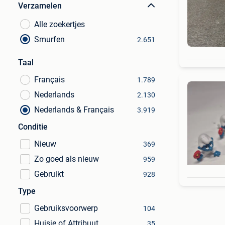
Verzamelen
Alle zoekertjes
Smurfen
2.651
Taal
Français
1.789
Nederlands
2.130
Nederlands & Français
3.919
Conditie
Nieuw
369
Zo goed als nieuw
959
Gebruikt
928
Type
Gebruiksvoorwerp
104
Huisje of Attribuut
35