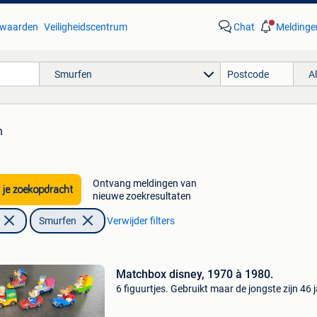
waarden
Veiligheidscentrum
Chat
Meldinge
Smurfen
A
n
Ontvang meldingen van
 je zoekopdracht
nieuwe zoekresultaten
Smurfen
Verwijder filters
Matchbox disney, 1970 à 1980.
6 figuurtjes. Gebruikt maar de jongste zijn 46 j