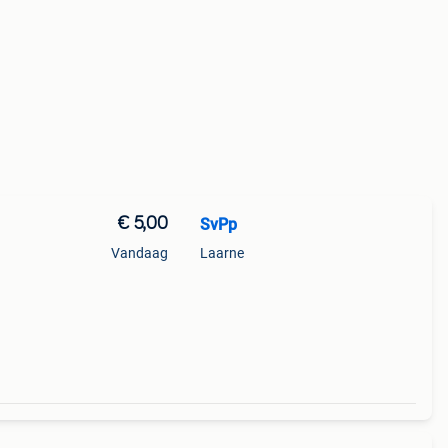
€ 5,00
SvPp
Vandaag
Laarne