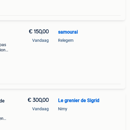
€ 150,00
samourai
Vandaag
Relegem
 pas
tion
eurs
ash à
€ 300,00
Le grenier de Sigrid
 de
Vandaag
Nimy
en
 en