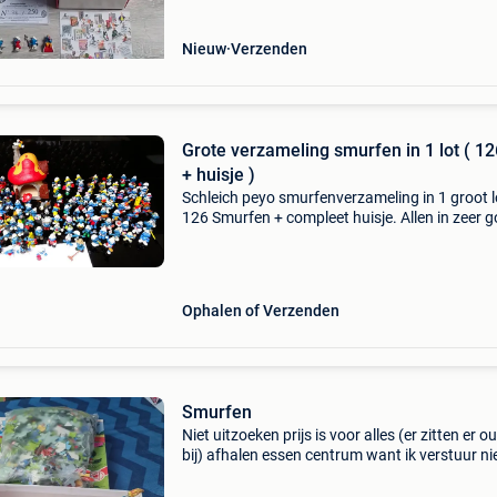
beschikbaar. Nee
Nieuw
Verzenden
Grote verzameling smurfen in 1 lot ( 12
+ huisje )
Schleich peyo smurfenverzameling in 1 groot l
126 Smurfen + compleet huisje. Allen in zeer 
staat , de mindere exemplaren staan niet op d
foto&#39;s en worden zo meegeleverd. Verze
i
Ophalen of Verzenden
Smurfen
Niet uitzoeken prijs is voor alles (er zitten er o
bij) afhalen essen centrum want ik verstuur ni