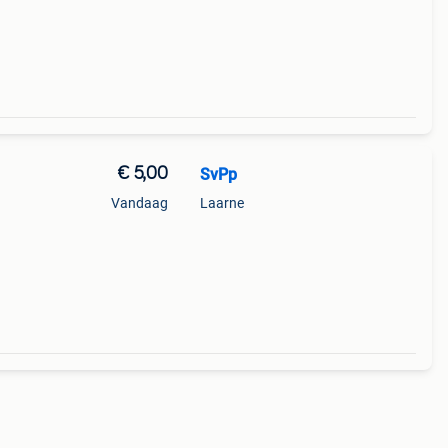
€ 5,00
SvPp
Vandaag
Laarne