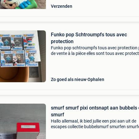
Verzenden
Funko pop Schtroumpfs tous avec
protection
Funko pop schtroumpfs tous avec protection
de vente à la pièce elles sont tous avec protec
très bon prix comparé à ce que ça se vend aill
aucun envoi aucune expédition paiement en c
m
Zo goed als nieuw
Ophalen
smurf smurf pixi ontsnapt aan bubbels
smurf
Hallo allemaal, ik bied jullie een pixi aan uit de
escapes collectie bubbelsmurf smurfen smurf
nieuw in doos gelimiteerd tot 250 exemplaren
genummerde 38/250 referentie niet meer