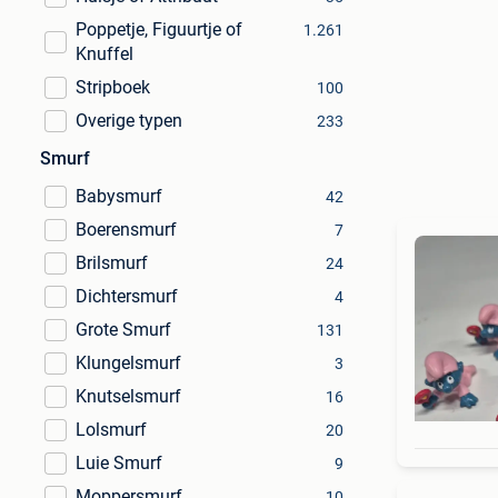
Poppetje, Figuurtje of
1.261
Knuffel
Stripboek
100
Overige typen
233
Smurf
Babysmurf
42
Boerensmurf
7
Brilsmurf
24
Dichtersmurf
4
Grote Smurf
131
Klungelsmurf
3
Knutselsmurf
16
Lolsmurf
20
Luie Smurf
9
Moppersmurf
10