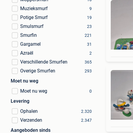
Muzieksmurf
9
Potige Smurf
19
Smulsmurf
23
Smurfin
221
Gargamel
31
Azraël
2
Verschillende Smurfen
365
Overige Smurfen
293
Moet nu weg
Moet nu weg
0
Levering
Ophalen
2.320
Verzenden
2.347
Aangeboden sinds