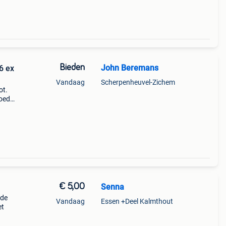
Bieden
John Beremans
6 ex
Vandaag
Scherpenheuvel-Zichem
ot.
goede
e
nding
€ 5,00
Senna
ude
Vandaag
Essen +Deel Kalmthout
et