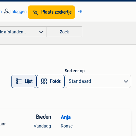
n
Inloggen
FR
Plaats zoekertje
lle afstanden…
Zoek
Sorteer op
Lijst
Foto’s
Bieden
Anja
aar.
Vandaag
Ronse