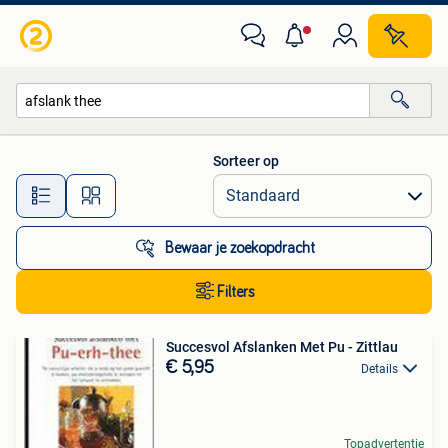
Alle categorieën…
Sorteer op
Alle afstanden…
Bewaar je zoekopdracht
Filters
Succesvol Afslanken Met Pu - Zittlau
€ 5,95
Details
Topadvertentie