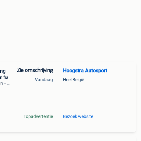
Zie omschrijving
Hoogstra Autosport
ing
n fia
Vandaag
Heel België
en –
Topadvertentie
Bezoek website