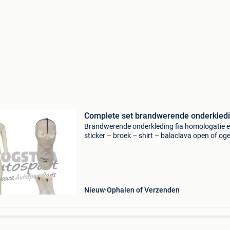
Complete set brandwerende onderkled
Brandwerende onderkleding fia homologatie e
sticker – broek – shirt – balaclava open of og
sokken voldoet aan eisen fia8856-2018
Nieuw
Ophalen of Verzenden