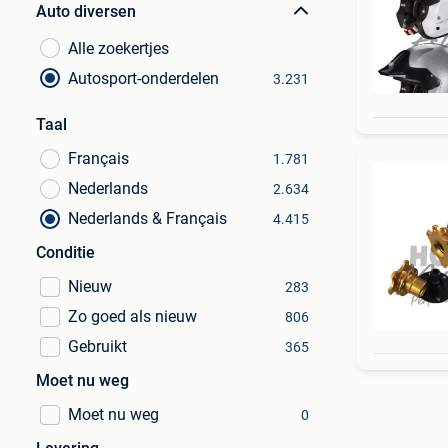
Auto diversen
Alle zoekertjes
Autosport-onderdelen
3.231
Taal
Français
1.781
Nederlands
2.634
Nederlands & Français
4.415
Conditie
Nieuw
283
Zo goed als nieuw
806
Gebruikt
365
Moet nu weg
Moet nu weg
0