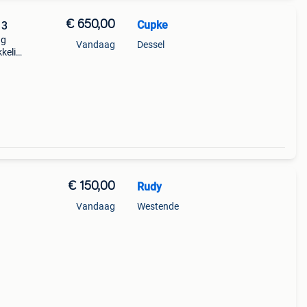
€ 650,00
Cupke
 3
ug
Vandaag
Dessel
kelijk
et
or
€ 150,00
Rudy
Vandaag
Westende