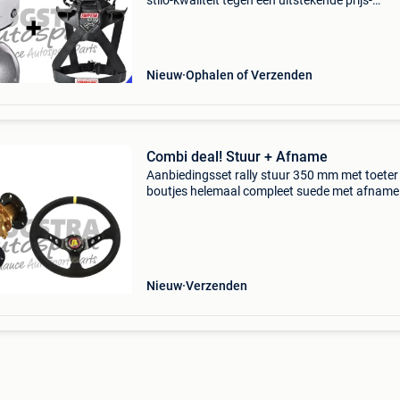
stilo-kwaliteit tegen een uitstekende prijs-
prestatieverhouding. Voorzien van een zachte
ergonomisch aangepaste binnenvoering voor
bijzonder ho
Nieuw
Ophalen of Verzenden
Combi deal! Stuur + Afname
Aanbiedingsset rally stuur 350 mm met toeter
boutjes helemaal compleet suede met afname
zonder speling ! Nu in een set prijs
Nieuw
Verzenden