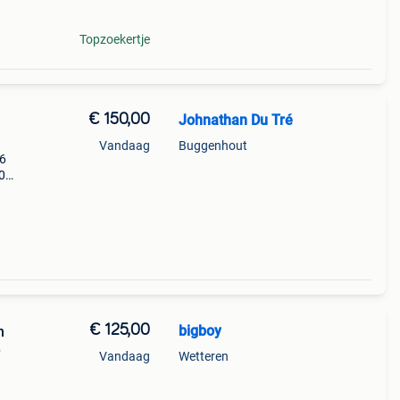
Topzoekertje
€ 150,00
Johnathan Du Tré
Vandaag
Buggenhout
16
0
€ 125,00
bigboy
n
p
Vandaag
Wetteren