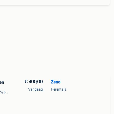
€ 400,00
Zeno
den
Vandaag
Herentals
95/65
 auto