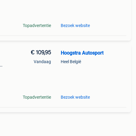
,
 een
Topadvertentie
Bezoek website
€ 109,95
Hoogstra Autosport
Vandaag
Heel België
Topadvertentie
Bezoek website