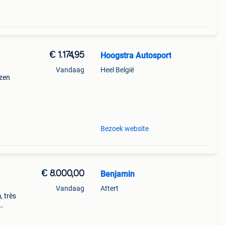
€ 1.174,95
Hoogstra Autosport
Vandaag
Heel België
ezen
,
 een
Bezoek website
€ 8.000,00
Benjamin
Vandaag
Attert
, très
z