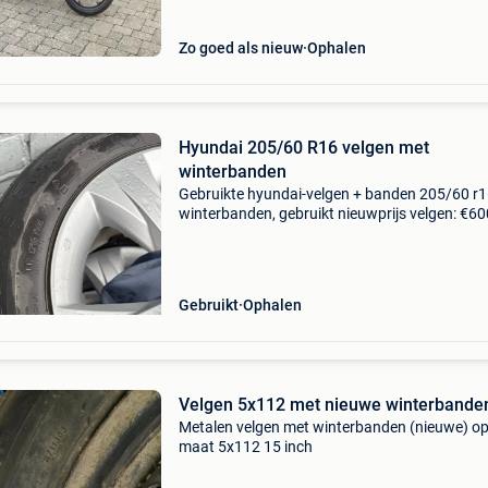
griffe. Je
Zo goed als nieuw
Ophalen
Hyundai 205/60 R16 velgen met
winterbanden
Gebruikte hyundai-velgen + banden 205/60 r
winterbanden, gebruikt nieuwprijs velgen: €60
vraagprijs: €150 met banden standaard voor
banden+velgen €50 totaal pakket: €200
Gebruikt
Ophalen
Velgen 5x112 met nieuwe winterbande
Metalen velgen met winterbanden (nieuwe) o
maat 5x112 15 inch