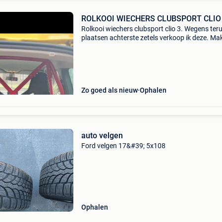
ROLKOOI WIECHERS CLUBSPORT CLIO
Rolkooi wiechers clubsport clio 3. Wegens ter
plaatsen achterste zetels verkoop ik deze. Mak
zelf te plaatsen op originele gordelpunten. Mo
niet geboord of gelast worden in de wagen vo
dez
Zo goed als nieuw
Ophalen
auto velgen
Ford velgen 17&#39; 5x108
Ophalen