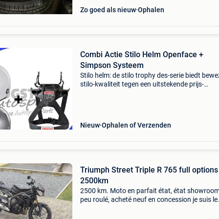
Zo goed als nieuw
Ophalen
Combi Actie Stilo Helm Openface +
Simpson Systeem
Stilo helm: de stilo trophy des-serie biedt bew
stilo-kwaliteit tegen een uitstekende prijs-
prestatieverhouding. Voorzien van een zachte
ergonomisch aangepaste binnenvoering voor
bijzonder ho
Nieuw
Ophalen of Verzenden
Triumph Street Triple R 765 full options
2500km
2500 km. Moto en parfait état, état showroom
peu roulé, acheté neuf en concession je suis le
premier propriétaire. Entretiens effectués che
triumph neufchâteau. Jamais tombé, aucune