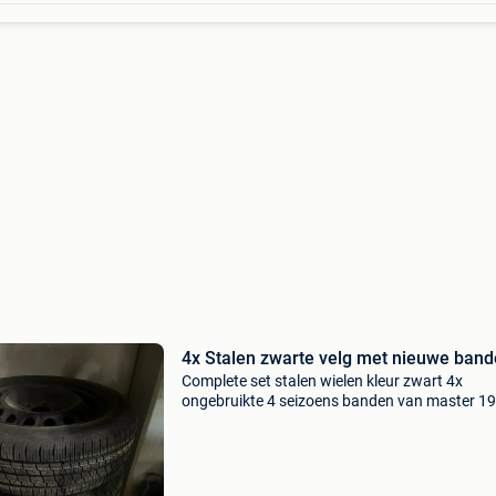
4x Stalen zwarte velg met nieuwe ban
Complete set stalen wielen kleur zwart 4x
ongebruikte 4 seizoens banden van master 1
r16 c 104/102s weg wegens aankoop nieuwe