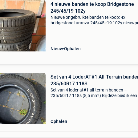
4 nieuwe banden te koop Bridgestone
245/45/19 102y
Nieuwe ongebruikte banden te koop: 4x
bridgestone turanza 245/45 r19 102y nieuwpr
nu ca 220€ per band.
Nieuw
Ophalen
Set van 4 LoderAT#1 All-Terrain bande
235/60R17 118S
Set van 4 loder at#1 all-terrain banden –
235/60r17 118s (8,5 mm!) Bij deze bied ik een
goed als nieuwe set van 4 stuks loder at#1 all-
terrain camper-/4x4-banden aan. Het betreft 
heavy-duty uitv
Ophalen