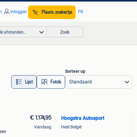
n
Inloggen
FR
Plaats zoekertje
lle afstanden…
Zoek
Sorteer op
Lijst
Foto’s
€ 1.174,95
Hoogstra Autosport
Vandaag
Heel België
ezen