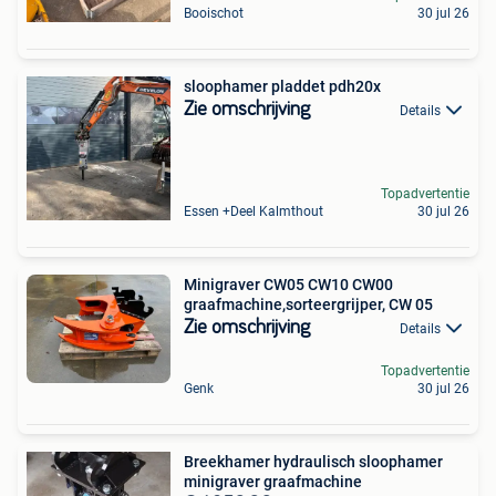
Booischot
30 jul 26
sloophamer pladdet pdh20x
Zie omschrijving
Details
Topadvertentie
Essen +Deel Kalmthout
30 jul 26
Minigraver CW05 CW10 CW00
graafmachine,sorteergrijper, CW 05
Zie omschrijving
Details
Topadvertentie
Genk
30 jul 26
Breekhamer hydraulisch sloophamer
minigraver graafmachine