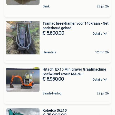
Genk
23 jul 26
Tramac breekhamer voor 14t kraan - Net
onderhoud gehad
€ 5.800,00
Details
Herentals
12 mrt 26
Hitachi EX15 Minigraver Graafmachine
Snelwissel CW05 MARGE
€ 8.950,00
Details
Baarle-Hertog
22 jul 26
Kobelco Sk210