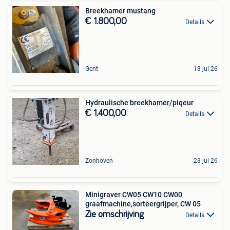
Breekhamer mustang
€ 1.800,00
Details
Gent
13 jul 26
Hydraulische breekhamer/piqeur
€ 1.400,00
Details
Zonhoven
23 jul 26
Minigraver CW05 CW10 CW00
graafmachine,sorteergrijper, CW 05
Zie omschrijving
Details