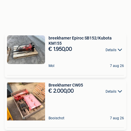
breekhamer Epiroc SB152/Kubota
KM155
€ 1.950,00
Details
Mol
7 aug 26
Breekhamer CW05
€ 2.000,00
Details
Booischot
7 aug 26