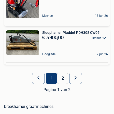
Meensel
18 jan 26
Sloophamer Pladdet PDH30S CW05
€ 3.900,00
Details
Hooglede
2 jun 26
1
2
Pagina 1 van 2
breekhamer graafmachines