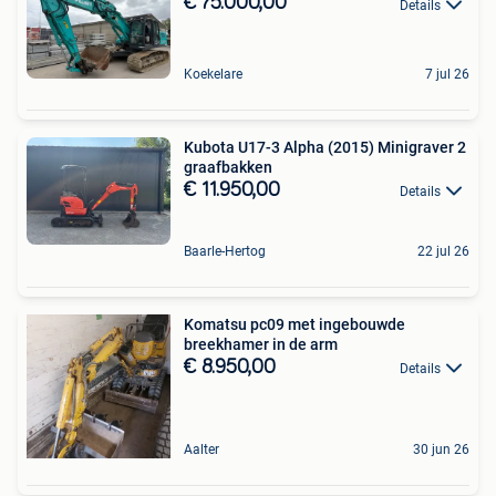
€ 75.000,00
Details
Koekelare
7 jul 26
Kubota U17-3 Alpha (2015) Minigraver 2
graafbakken
€ 11.950,00
Details
Baarle-Hertog
22 jul 26
Komatsu pc09 met ingebouwde
breekhamer in de arm
€ 8.950,00
Details
Aalter
30 jun 26