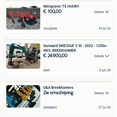
Minigraver TE HUUR!!
€ 100,00
Details
Hooglede
19 jul 26
Sunward SWE35UF 3.5t - 2023 - 1250u -
INCL BREEKHAMER
€ 24.900,00
Details
Gent
5 jun 26
D&A Breekhamers
Zie omschrijving
Details
Zedelgem
27 jul 26