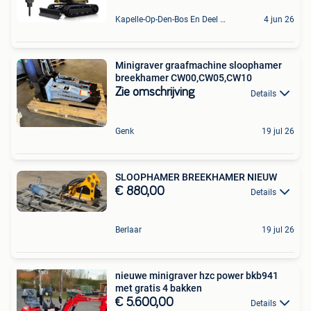
Kapelle-Op-Den-Bos En Deel Van Zemst
4 jun 26
Minigraver graafmachine sloophamer
breekhamer CW00,CW05,CW10
Zie omschrijving
Details
Genk
19 jul 26
SLOOPHAMER BREEKHAMER NIEUW
€ 880,00
Details
Berlaar
19 jul 26
nieuwe minigraver hzc power bkb941
met gratis 4 bakken
€ 5.600,00
Details