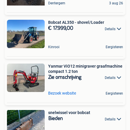
Dentergem
3 aug 26
Bobcat AL350 - shovel/Loader
€ 17.999,00
Details
Kinrooi
Eergisteren
Yanmar ViO12 minigraver graafmachine
compact 1.2 ton
Zie omschrijving
Details
Bezoek website
Eergisteren
snelwissel voor bobcat
Bieden
Details