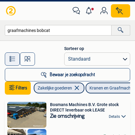
Machines en Bouw | Kranen en Graafmachines
Sorteer op
Alle afstanden…
Bewaar je zoekopdracht
Filters
Zakelijke goederen
Kranen en Graafmachin
Bosmans Machines B.V. Grote stock
DIRECT leverbaar ook LEASE
Zie omschrijving
Details