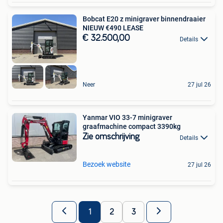
Bobcat E20 z minigraver binnendraaier
NIEUW €490 LEASE
€ 32.500,00
Details
Neer
27 jul 26
Yanmar VIO 33-7 minigraver
graafmachine compact 3390kg
Zie omschrijving
Details
Bezoek website
27 jul 26
1
2
3