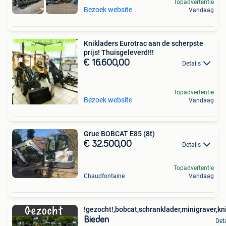
Topadvertentie
Bezoek website
Vandaag
Knikladers Eurotrac aan de scherpste
prijs! Thuisgeleverd!!!
€ 16.600,00
Details
Topadvertentie
Bezoek website
Vandaag
Grue BOBCAT E85 (8t)
€ 32.500,00
Details
Topadvertentie
Chaudfontaine
Vandaag
!gezocht!,bobcat,schranklader,minigraver,kn
Bieden
Det