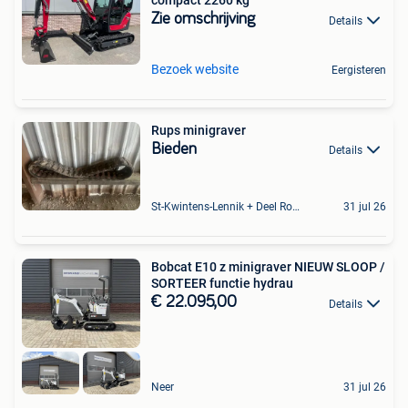
compact 2260 kg
Zie omschrijving
Details
Bezoek website
Eergisteren
Rups minigraver
Bieden
Details
St-Kwintens-Lennik + Deel Roosdaal
31 jul 26
Bobcat E10 z minigraver NIEUW SLOOP /
SORTEER functie hydrau
€ 22.095,00
Details
Neer
31 jul 26