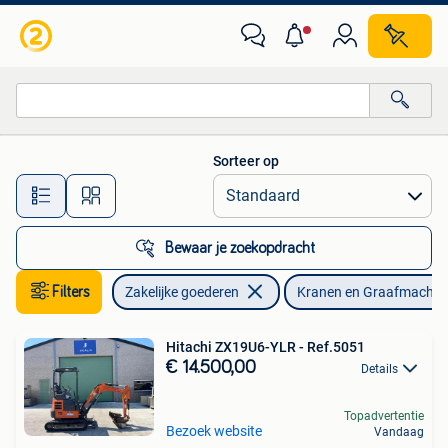
Machines en Bouw | Kranen en Graafmachines
Sorteer op
Alle afstanden…
Bewaar je zoekopdracht
Filters
Zakelijke goederen
Kranen en Graafmachin
Hitachi ZX19U6-YLR - Ref.5051
€ 14.500,00
Details
Topadvertentie
Bezoek website
Vandaag