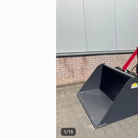
1
/
15