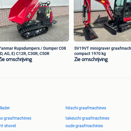
n: Schaeff, Terex, Ahlman, Mecalac, Volvo, Cat, Giant,
iebherr, Paus, Avant, Eurotrac, Doosan, JCB, Wacker
häffer, Yanmar, Mustang, Pitbull, XCMG, Mitsubishi,
ia onze verhuurvloot: Movanta verhuur. Kijk op onze
formatie.
Yanmar Rupsdumpers / Dumper C08
SV19VT minigraver graafmach
(D, AG, E) C12R, C30R, C50R
compact 1970 kg
Zie omschrijving
Zie omschrijving
llader
hitachi graafmachines
as graafmachines
takeuchi graafmachines
nt shovel
oude graafmachines