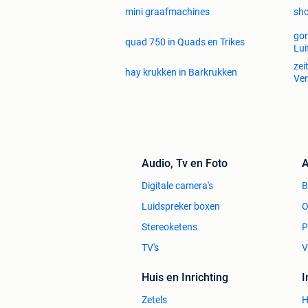
mini graafmachines
sho
gor
quad 750 in Quads en Trikes
Lui
zei
hay krukken in Barkrukken
Ver
Audio, Tv en Foto
A
Digitale camera's
Luidspreker boxen
O
Stereoketens
P
TV's
V
Huis en Inrichting
Zetels
H