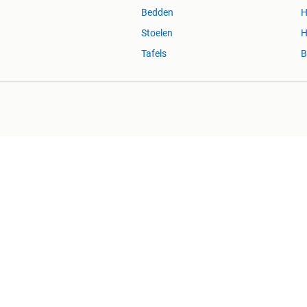
Bedden
H
Stoelen
H
Tafels
B
2dehands Zakelijk
Veilig en Succ
2dehands is niet aansprakelijk voor (gevolg