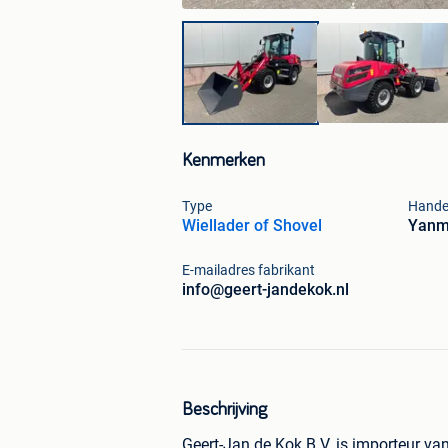
Kenmerken
Type
Hande
Wiellader of Shovel
Yanm
E-mailadres fabrikant
info@geert-jandekok.nl
Beschrijving
Geert-Jan de Kok B.V. is importeur v