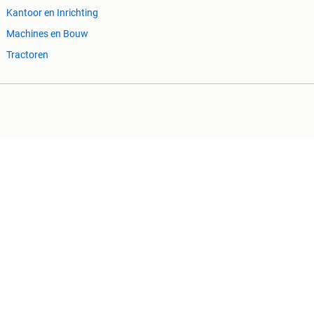
Kantoor en Inrichting
Machines en Bouw
Tractoren
Cookiebeleid
Privacyvoorkeuren
 ontbrekende functionaliteiten op deze site.