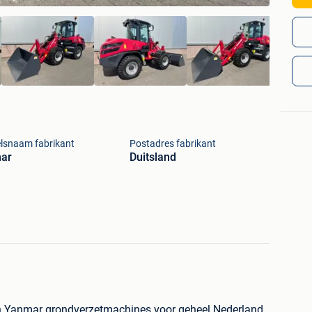
lsnaam fabrikant
Postadres fabrikant
ar
Duitsland
an Yanmar grondverzetmachines voor geheel Nederland.