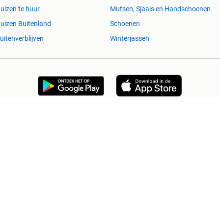
uizen te huur
Mutsen, Sjaals en Handschoenen
uizen Buitenland
Schoenen
uitenverblijven
Winterjassen
esvol
Help en info
Voorwaarden
Privacyverklaring
Over 2dehands
Adevinta
Sitemap
)schade die voortkomt uit het gebruik van deze site, dan wel uit fouten of
Copyright © 2026 Marktplaats B.V. Alle rechten voorbehouden.