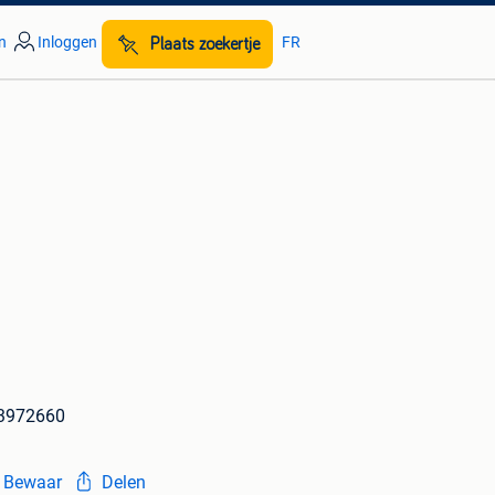
n
Inloggen
FR
Plaats zoekertje
53972660
Bewaar
Delen