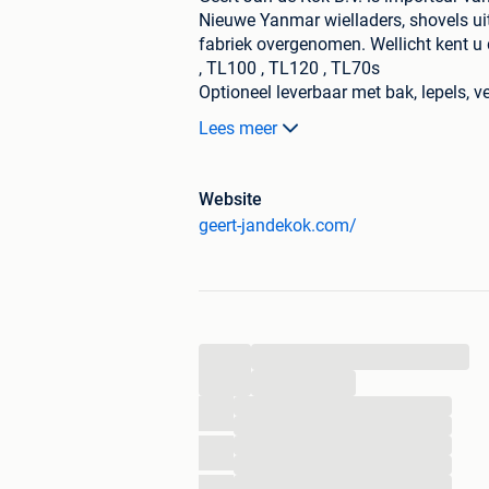
Nieuwe Yanmar wielladers, shovels ui
fabriek overgenomen. Wellicht kent u
, TL100 , TL120 , TL70s
Optioneel leverbaar met bak, lepels,
mogelijkheden.
Lees meer
Conventioneel
Yanmar V80
Website
Yanmar V100
geert-jandekok.com/
Yanmar V120
Yanmar V7 / V7 HW
Zwenkgiek
...
Yanmar V70S
...
Elektrisch
...
...
...
V8e
...
Samen met ons dealernetwerk hebben 
...