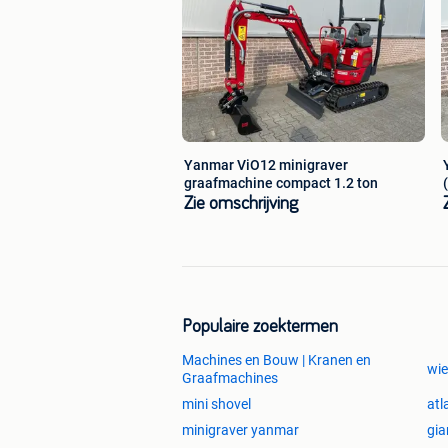
ES1000, AS1000, AS900 tele, AS1600
Inruil mogelijk van de volgende merke
Komatsu, Weidemann, Manitou, Gehl, L
Neuson, Kramer, Norcar, Knikmops, Sc
Hitachi, Atlas, Weicor, Weycor, overig
Mogelijkheden om te huren? Dat kan v
website en klik op verhuur voor alle in
Yanmar ViO12 minigraver
graafmachine compact 1.2 ton
Zie omschrijving
Populaire zoektermen
Machines en Bouw | Kranen en
wie
Graafmachines
mini shovel
atl
minigraver yanmar
gia