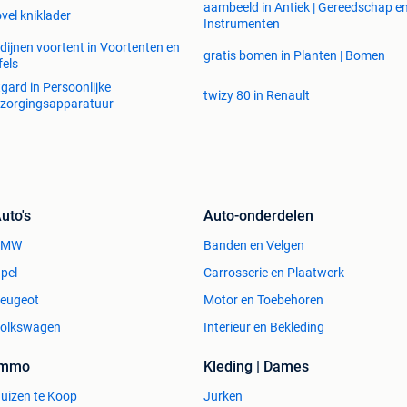
aambeeld in Antiek | Gereedschap e
vel kniklader
Instrumenten
dijnen voortent in Voortenten en
gratis bomen in Planten | Bomen
fels
tgard in Persoonlijke
twizy 80 in Renault
zorgingsapparatuur
uto's
Auto-onderdelen
BMW
Banden en Velgen
pel
Carrosserie en Plaatwerk
eugeot
Motor en Toebehoren
olkswagen
Interieur en Bekleding
Immo
Kleding | Dames
uizen te Koop
Jurken