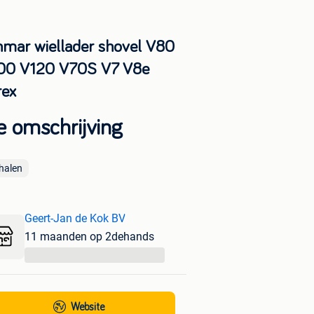
nmar wiellader shovel V80
00 V120 V70S V7 V8e
rex
e omschrijving
halen
Geert-Jan de Kok BV
11 maanden op 2dehands
...
Website