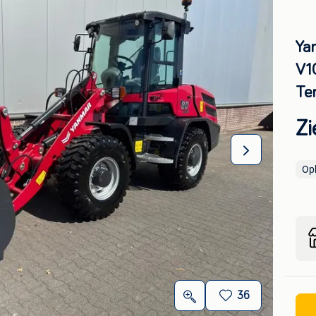
Ya
V1
Te
Zi
Op
36