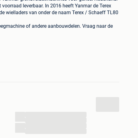
t voorraad leverbaar. In 2016 heeft Yanmar de Terex
 de wielladers van onder de naam Terex / Schaeff TL80
 veegmachine of andere aanbouwdelen. Vraag naar de
...
...
...
...
wij een dekking van Yanmar dealers over geheel