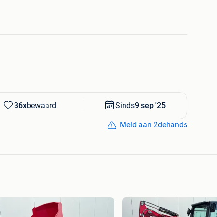
shovels en aanbouwdelen zoals bak, lepels,
n.
m in Esbeek. Kijk ook gerust eens op onze website
 shovels, wielladers
36x
bewaard
Sinds
9 sep '25
Meld aan 2dehands
, shovels zoals Scheaf: TL80, TL100, TL120,SKL851,
SKL823
lladers zoals: TL80, TL100, TL120, TL65, TL70, TL70S,
ellader, shovel zoals: AX700, AS600, AS750, AS850,