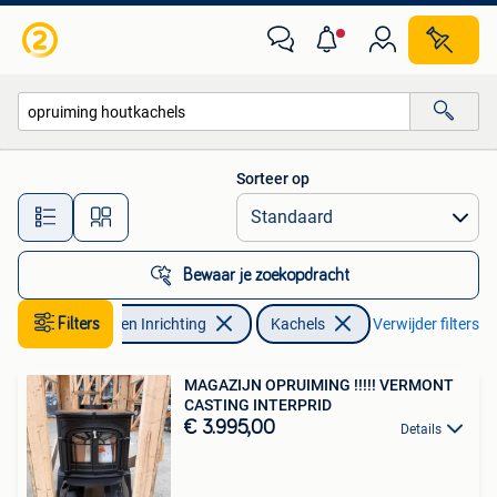
Kachels
Sorteer op
Alle afstanden…
Bewaar je zoekopdracht
Filters
Huis en Inrichting
Kachels
Verwijder filters
MAGAZIJN OPRUIMING !!!!! VERMONT
CASTING INTERPRID
€ 3.995,00
Details