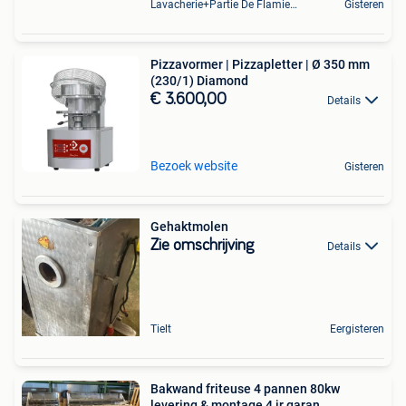
Lavacherie+Partie De Flamierge
Gisteren
Pizzavormer | Pizzapletter | Ø 350 mm
(230/1) Diamond
€ 3.600,00
Details
Bezoek website
Gisteren
Gehaktmolen
Zie omschrijving
Details
Tielt
Eergisteren
Bakwand friteuse 4 pannen 80kw
levering & montage 4 jr garan