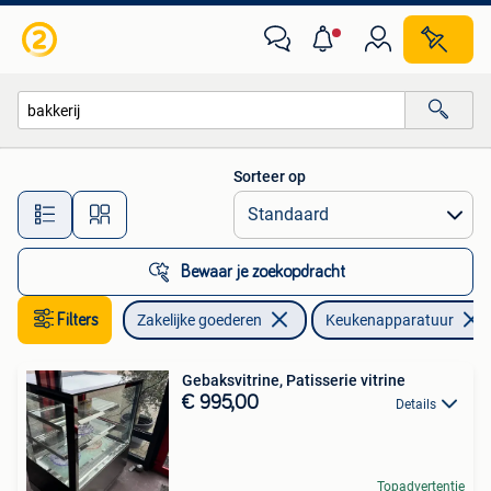
Horeca | Keukenapparatuur
Sorteer op
Alle afstanden…
Bewaar je zoekopdracht
Filters
Zakelijke goederen
Keukenapparatuur
Gebaksvitrine, Patisserie vitrine
€ 995,00
Details
Topadvertentie