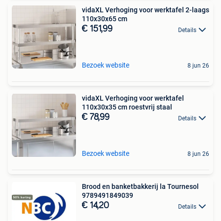
vidaXL Verhoging voor werktafel 2-laags
110x30x65 cm
€ 151,99
Details
Bezoek website
8 jun 26
vidaXL Verhoging voor werktafel
110x30x35 cm roestvrij staal
€ 78,99
Details
Bezoek website
8 jun 26
Brood en banketbakkerij la Tournesol
9789491849039
€ 14,20
Details