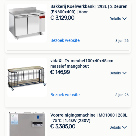
Bakkerij Koelwerkbank | 293L | 2 Deuren
(EN600x400) | Voor
€ 3.129,00
Details
Bezoek website
8 jun 26
vidaXL Tv-meubel100x40x45 cm
massief mangohout
€ 146,99
Details
Bezoek website
8 jun 26
Voorreinigingsmachine | MC1000 | 280L
| 75°C | 1.4kW (230V)
€ 3.385,00
Details