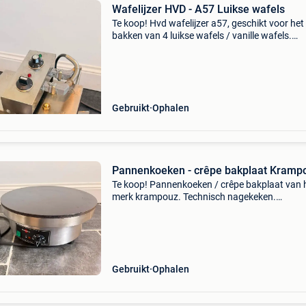
Wafelijzer HVD - A57 Luikse wafels
Te koop! Hvd wafelijzer a57, geschikt voor het
bakken van 4 luikse wafels / vanille wafels.
Meerdere stuks beschikbaar op aanvraag.
Technisch nagekeken. Professioneel gereinigd
ingebakken. In ui
Gebruikt
Ophalen
Pannenkoeken - crêpe bakplaat Kramp
Te koop! Pannenkoeken / crêpe bakplaat van 
merk krampouz. Technisch nagekeken.
Professioneel gereinigd en bakplaat ingebakk
Klaar voor gebruik! Prijs 350€ excl. Btw. Word
verkocht op fact
Gebruikt
Ophalen