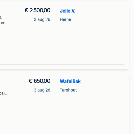
€ 2.500,00
Jelle.V.
s.
3 aug 26
Herne
Komt
 ermee
€ 650,00
WafelBak
3 aug 26
Turnhout
os!
tel
w wo