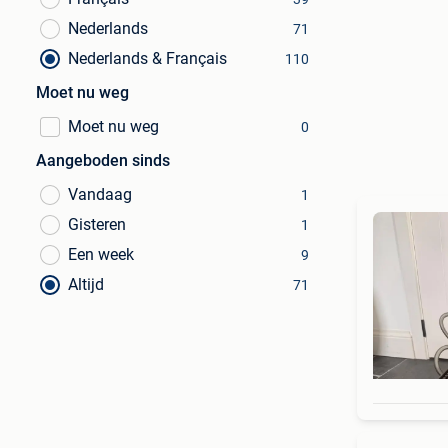
Nederlands
71
Nederlands & Français
110
Moet nu weg
Moet nu weg
0
Aangeboden sinds
Vandaag
1
Gisteren
1
Een week
9
Altijd
71