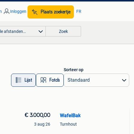
n
Inloggen
FR
Plaats zoekertje
lle afstanden…
Zoek
Sorteer op
Lijst
Foto’s
€ 3.000,00
WafelBak
3 aug 26
Turnhout