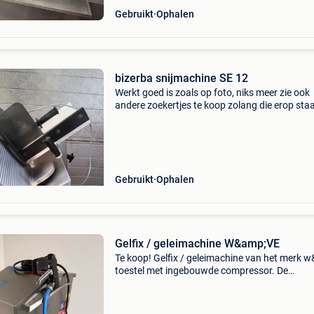
Gebruikt
Ophalen
bizerba snijmachine SE 12
Werkt goed is zoals op foto, niks meer zie ook
andere zoekertjes te koop zolang die erop sta
prijs +btw
Gebruikt
Ophalen
Gelfix / geleimachine W&amp;VE
Te koop! Gelfix / geleimachine van het merk 
toestel met ingebouwde compressor. De
temperatuur kan thermostatisch geregeld wo
Technisch nagekeken. Grondig gereinigd. Klaa
voor gebruik! P