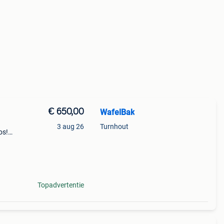
€ 650,00
WafelBak
3 aug 26
Turnhout
os!
tel
w wo
Topadvertentie