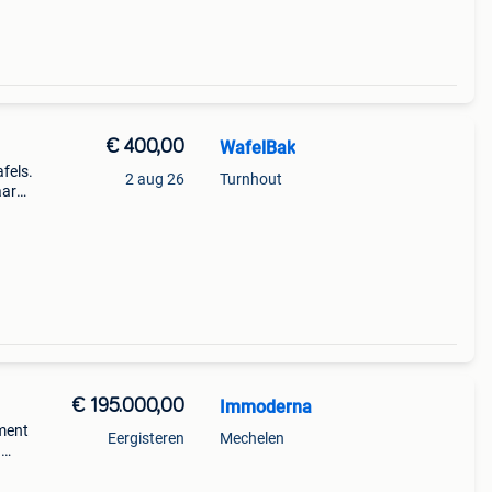
€ 400,00
WafelBak
fels.
2 aug 26
Turnhout
aar
cht
€ 195.000,00
Immoderna
ment
Eergisteren
Mechelen
n
ten