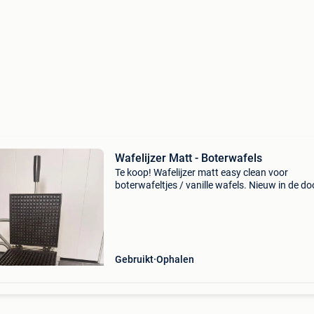
Wafelijzer Matt - Boterwafels
Te koop! Wafelijzer matt easy clean voor
boterwafeltjes / vanille wafels. Nieuw in de do
Let op!!! Eerste foto is voorbeeld foto van toes
dat gebruikt is geweest. Prijs is 650€ excl. Bt
Gebruikt
Ophalen