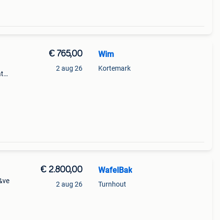
€ 765,00
Wim
2 aug 26
Kortemark
at
€ 2.800,00
WafelBak
w&ve
2 aug 26
Turnhout
rden.
r