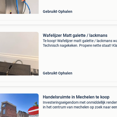
Gebruikt
Ophalen
Wafelijzer Matt galette / lackmans
Te koop! Wafelijzer matt galette / lackmans wa
Technisch nagekeken. Propere nette staat! Kl
voor gebruik! Prijs 400€ excl. Btw wordt verko
op factuur. Incl. 3 Maanden garantie. Opzoek
Gebruikt
Ophalen
Handelsruimte in Mechelen te koop
Investeringseigendom met onmiddellijk rende
in het centrum van mechelen op zoek naar ee
vastgoedbelegging die vanaf dag één inkoms
genereert? Dit verhuurde handelspand op een