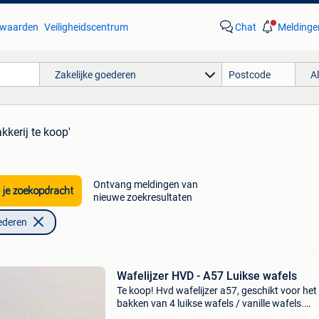
waarden
Veiligheidscentrum
Chat
Meldinge
Zakelijke goederen
A
kkerij te koop'
Ontvang meldingen van
 je zoekopdracht
nieuwe zoekresultaten
ederen
Wafelijzer HVD - A57 Luikse wafels
Te koop! Hvd wafelijzer a57, geschikt voor het
bakken van 4 luikse wafels / vanille wafels.
Meerdere stuks beschikbaar op aanvraag.