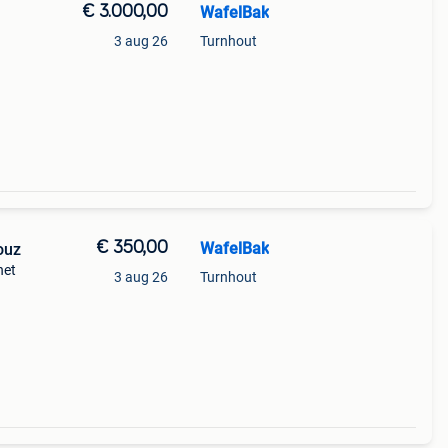
€ 3.000,00
WafelBak
3 aug 26
Turnhout
 &
€ 350,00
WafelBak
ouz
het
3 aug 26
Turnhout
en.
t