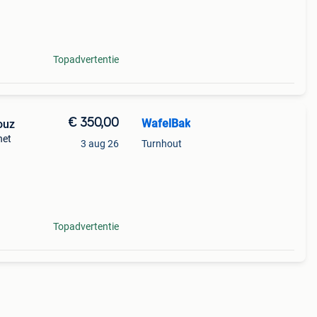
 &
Topadvertentie
€ 350,00
WafelBak
ouz
het
3 aug 26
Turnhout
en.
t
Topadvertentie