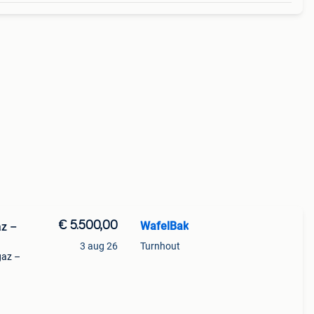
€ 5.500,00
WafelBak
az –
3 aug 26
Turnhout
gaz –
ez un
uck,