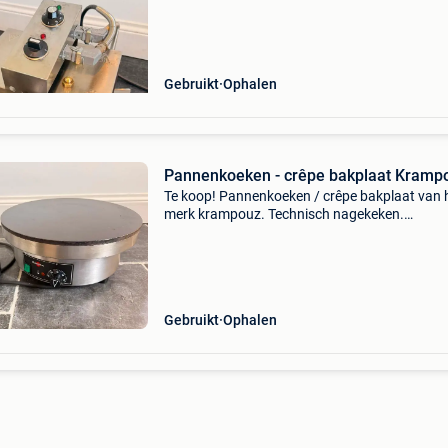
Technisch nagekeken. Professioneel gereinigd
ingebakken. In ui
Gebruikt
Ophalen
Pannenkoeken - crêpe bakplaat Kramp
Te koop! Pannenkoeken / crêpe bakplaat van 
merk krampouz. Technisch nagekeken.
Professioneel gereinigd en bakplaat ingebakk
Klaar voor gebruik! Prijs 350€ excl. Btw. Word
verkocht op fact
Gebruikt
Ophalen