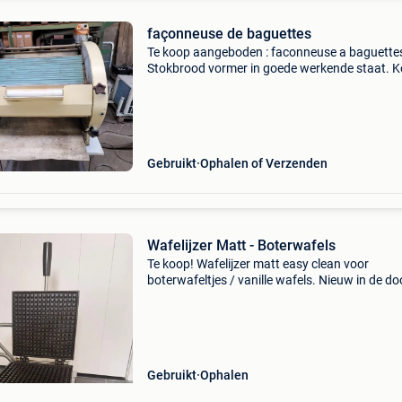
façonneuse de baguettes
Te koop aangeboden : faconneuse a baguette
Stokbrood vormer in goede werkende staat. 
rechtsteeks uit een professionele bakkerij die
stopt wegens pensioen. Merk : marchand. La
super recor
Gebruikt
Ophalen of Verzenden
Wafelijzer Matt - Boterwafels
Te koop! Wafelijzer matt easy clean voor
boterwafeltjes / vanille wafels. Nieuw in de do
Let op!!! Eerste foto is voorbeeld foto van toes
dat gebruikt is geweest. Prijs is 650€ excl. Bt
Gebruikt
Ophalen