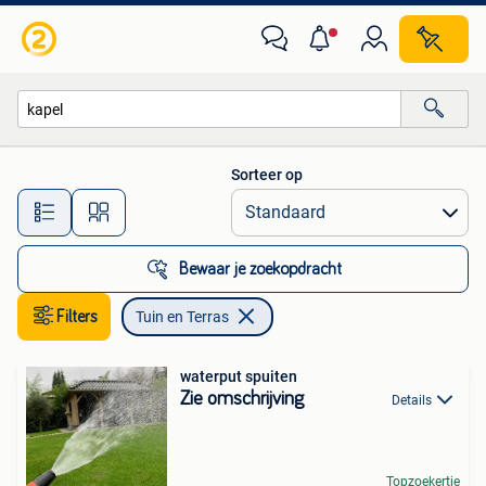
Tuin en Terras
Sorteer op
Alle afstanden…
Bewaar je zoekopdracht
Filters
Tuin en Terras
waterput spuiten
Zie omschrijving
Details
Topzoekertje