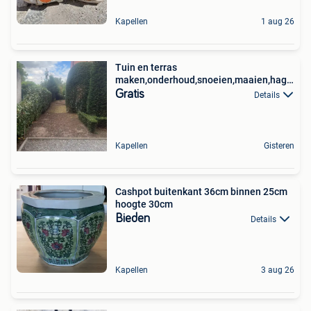
Kapellen
1 aug 26
Tuin en terras
maken,onderhoud,snoeien,maaien,hagen
scheren
Gratis
Details
Kapellen
Gisteren
Cashpot buitenkant 36cm binnen 25cm
hoogte 30cm
Bieden
Details
Kapellen
3 aug 26