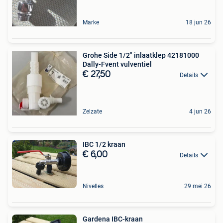
Marke
18 jun 26
Grohe Side 1/2" inlaatklep 42181000
Dally-Fvent vulventiel
€ 27,50
Details
Zelzate
4 jun 26
IBC 1/2 kraan
€ 6,00
Details
Nivelles
29 mei 26
Gardena IBC-kraan