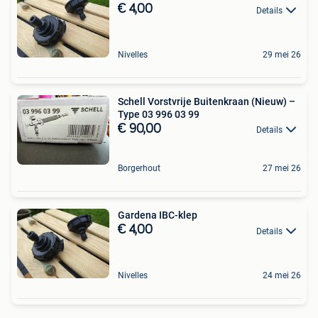
€ 4,00
Details
Nivelles
29 mei 26
Schell Vorstvrije Buitenkraan (Nieuw) –
Type 03 996 03 99
€ 90,00
Details
Borgerhout
27 mei 26
Gardena IBC-klep
€ 4,00
Details
Nivelles
24 mei 26