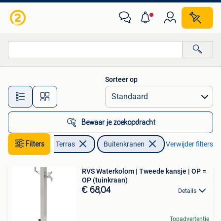
Buitenkranen
Sorteer op
Alle afstanden…
Bewaar je zoekopdracht
Filters
Tuin en Terras
Buitenkranen
Verwijder filters
RVS Waterkolom | Tweede kansje | OP =
OP (tuinkraan)
€ 68,04
Details
Topadvertentie