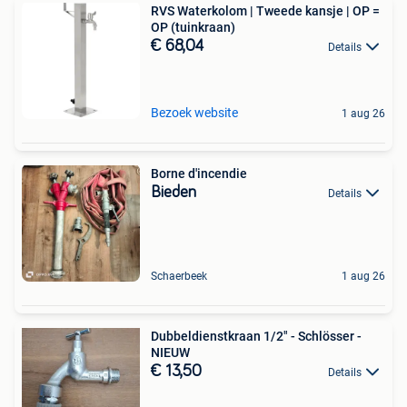
RVS Waterkolom | Tweede kansje | OP =
OP (tuinkraan)
€ 68,04
Details
Bezoek website
1 aug 26
Borne d'incendie
Bieden
Details
Schaerbeek
1 aug 26
Dubbeldienstkraan 1/2" - Schlösser -
NIEUW
€ 13,50
Details