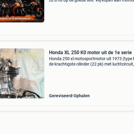
zit u nu op de goede site. Wij kopen aan moto's
scooters, trikes en quads ongeacht hun staat
merk. Wij hebben een eigen ophaalservice doo
gans
Honda XL 250 K0 motor uit de 1e serie
Honda 250 xl motosportmotor uit 1973 (type 
de krachtigste cilinder (22 pk) met luchtcircuit,
volledig vernieuwd met nieuwe originele
onderdelen, opnieuw geboord, 272 cc „art” zui
periode, 272
Gereviseerd
Ophalen