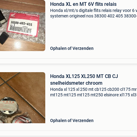
Honda XL en MT 6V flits relais
Honda xl/mt/s digitale flits relais relay voor 6 
systemen origineel nos 38300 402 405 38300
405 voor modellen xl 100 s, xl 185 s, xl 125 s, 
r, xl 250 s, xl 500 s, mt 125/250 en mogelijks
Ophalen of Verzenden
Honda XL125 XL250 MT CB CJ
snelheidsmeter chroom
Honda xl 125 xl 250 mt cb125 cb200 cl175 m
mt125 mt125 mt125 mt250 elsinore xl175 xl3
chrome snelheidsmeter onderdeel
Ophalen of Verzenden