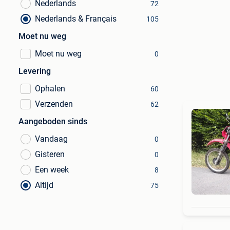
Nederlands
72
Nederlands & Français
105
Moet nu weg
Moet nu weg
0
Levering
Ophalen
60
Verzenden
62
Aangeboden sinds
Vandaag
0
Gisteren
0
Een week
8
Altijd
75