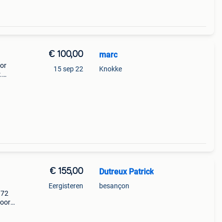
€ 100,00
marc
oor
15 sep 22
Knokke
.
€ 155,00
Dutreux Patrick
Eergisteren
besançon
972
voor