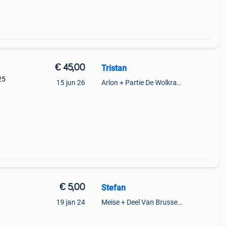
€ 45,00
Tristan
25
15 jun 26
Arlon + Partie De Wolkrange
€ 5,00
Stefan
19 jan 24
Meise + Deel Van Brussegem