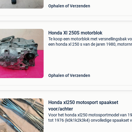
Ophalen of Verzenden
Honda Xl 250S motorblok
Te koop een motorblok met versnellingsbak v
een honda xl 250 s van de jaren 1980, motornr
L250se-5202976
Ophalen of Verzenden
Honda xl250 motosport spaakset
voor/achter
Voor het honda xl250 motosportmodel van 1
tot 1976 (k0k1k2k3k4) onvolledige spaakset 
en achter, gloednieuw of verzinkt, en een
achterflensstang in perfecte staat.