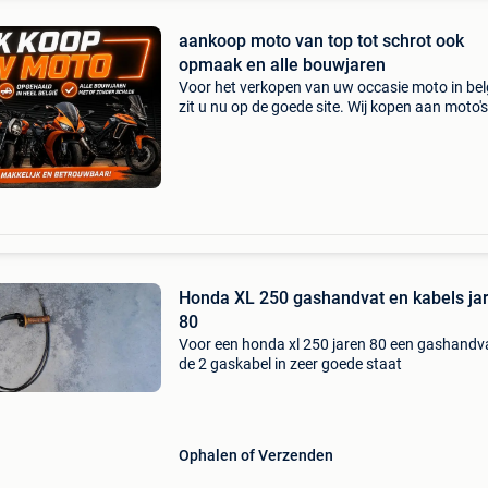
aankoop moto van top tot schrot ook
opmaak en alle bouwjaren
Voor het verkopen van uw occasie moto in bel
zit u nu op de goede site. Wij kopen aan moto's
scooters, trikes en quads ongeacht hun staat
merk. Wij hebben een eigen ophaalservice doo
gans
Honda XL 250 gashandvat en kabels ja
80
Voor een honda xl 250 jaren 80 een gashandv
de 2 gaskabel in zeer goede staat
Ophalen of Verzenden