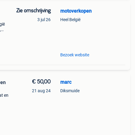
Zie omschrijving
motoverkopen
3 jul 26
Heel België
gië
,
 en
r
Bezoek website
€ 50,00
marc
ren
21 aug 24
Diksmuide
at en