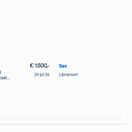
€ 1.500,-
Sev
l
29 jul 26
Libramont
taat.