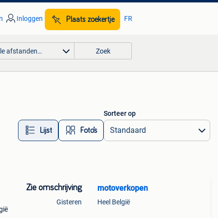
n
Inloggen
FR
Plaats zoekertje
lle afstanden…
Zoek
Sorteer op
Lijst
Foto’s
Zie omschrijving
motoverkopen
Gisteren
Heel België
gië