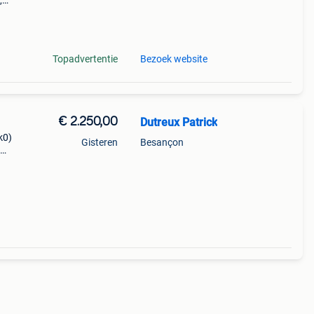
,
 en
r
Topadvertentie
Bezoek website
€ 2.250,00
Dutreux Patrick
k0)
Gisteren
Besançon
ger,