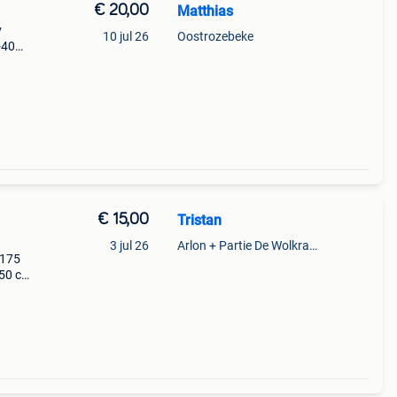
€ 20,00
Matthias
v
10 jul 26
Oostrozebeke
-402-
xl 200
€ 15,00
Tristan
3 jul 26
Arlon + Partie De Wolkrange
r175
50 cj