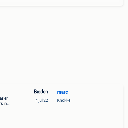
Bieden
marc
ar er
4 jul 22
Knokke
rs in