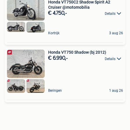
Honda VT750C2 Shadow Spirit A2
Cruiser @motomobilia
€ 4.750,-
Details
Kortrijk
3 aug 26
Honda VT750 Shadow (bj 2012)
€ 6.990,-
Details
Beringen
1 aug 26