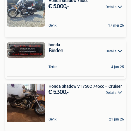
Honda Shadow 750cc
€ 5.000,-
Details
Genk
17 mei 26
honda
Bieden
Details
Tertre
4 jun 25
Honda Shadow VT750C 745cc – Cruiser
€ 5.300,-
Details
Genk
21 jun 26