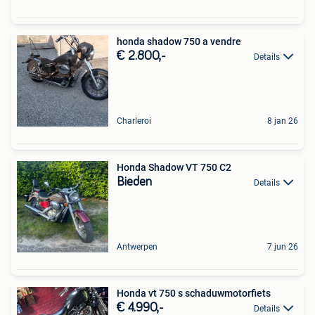
honda shadow 750 a vendre
€ 2.800,-
Details
Charleroi
8 jan 26
Honda Shadow VT 750 C2
Bieden
Details
Antwerpen
7 jun 26
Honda vt 750 s schaduwmotorfiets
€ 4.990,-
Details