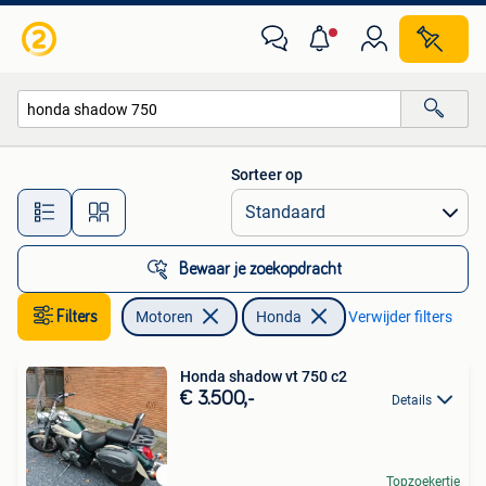
Motoren | Honda
Sorteer op
Alle afstanden…
Bewaar je zoekopdracht
Filters
Motoren
Honda
Verwijder filters
Honda shadow vt 750 c2
€ 3.500,-
Details
Topzoekertje