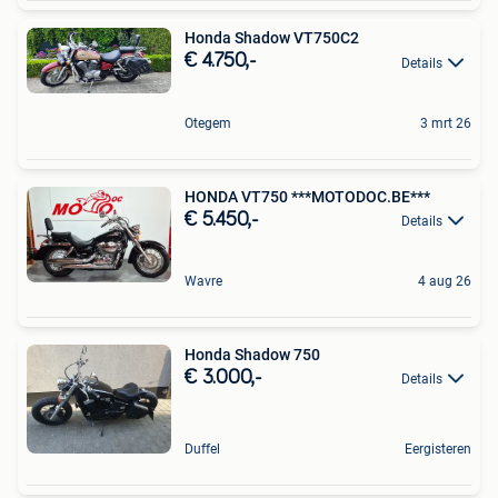
Honda Shadow VT750C2
€ 4.750,-
Details
Otegem
3 mrt 26
HONDA VT750 ***MOTODOC.BE***
€ 5.450,-
Details
Wavre
4 aug 26
Honda Shadow 750
€ 3.000,-
Details
Duffel
Eergisteren