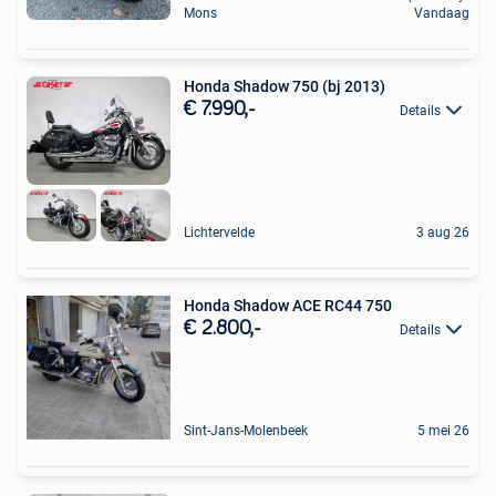
Mons
Vandaag
Honda Shadow 750 (bj 2013)
€ 7.990,-
Details
Lichtervelde
3 aug 26
Honda Shadow ACE RC44 750
€ 2.800,-
Details
Sint-Jans-Molenbeek
5 mei 26