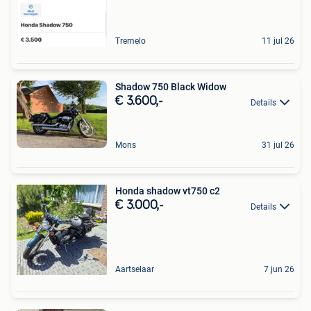
Tremelo
11 jul 26
Shadow 750 Black Widow
€ 3.600,-
Details
Mons
31 jul 26
Honda shadow vt750 c2
€ 3.000,-
Details
Aartselaar
7 jun 26