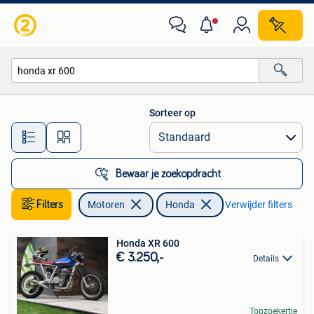
Motoren | Honda
Sorteer op
Alle afstanden…
Bewaar je zoekopdracht
Filters
Motoren
Honda
Verwijder filters
Honda XR 600
€ 3.250,-
Details
Topzoekertje