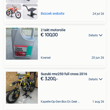
Bezoek website
24 jul 26
2 takt motorolie
€ 100,00
Details
Koersel
20 jun 26
Suzuki rmz250 full cross 2016
€ 3.200,-
Details
Kapelle-Op-Den-Bos En Deel Van Zemst
1 aug 26