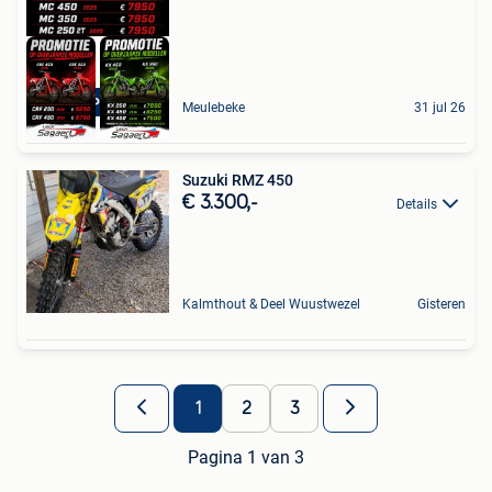
KNALPROMO
Meulebeke
31 jul 26
Suzuki RMZ 450
€ 3.300,-
Details
Kalmthout & Deel Wuustwezel
Gisteren
1
2
3
Pagina 1 van 3