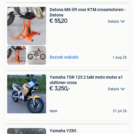
Datona MX-lift voor KTM crossmotoren -
Datona
€ 55,20
Details
Bezoek website
1 aug 26
Yamaha TDR 125 2 takt moto motor a1
oldtimer cross
€ 3.250,-
Details
Ieper
31 jul 26
Yamaha YZ85 .