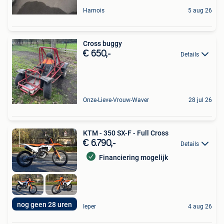
Hamois
5 aug 26
Cross buggy
€ 650,-
Details
Onze-Lieve-Vrouw-Waver
28 jul 26
KTM - 350 SX-F - Full Cross
€ 6.790,-
Details
Financiering mogelijk
nog geen 28 uren
Ieper
4 aug 26