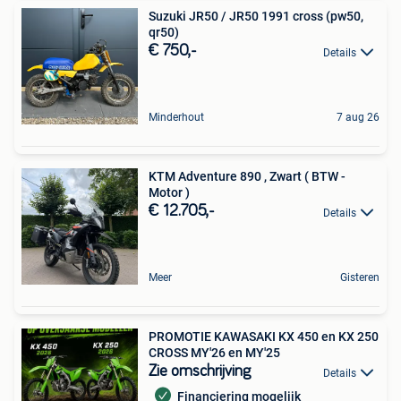
Suzuki JR50 / JR50 1991 cross (pw50,
qr50)
€ 750,-
Details
Minderhout
7 aug 26
KTM Adventure 890 , Zwart ( BTW -
Motor )
€ 12.705,-
Details
Meer
Gisteren
PROMOTIE KAWASAKI KX 450 en KX 250
CROSS MY'26 en MY'25
Zie omschrijving
Details
Financiering mogelijk