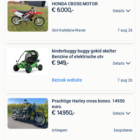
HONDA CROSS MOTOR
€ 6.000,-
Details
Sint-Katelijne-Waver
7 aug 26
kinderbuggy buggy gokid skelter
Benzine of elektrische utv
€ 949,-
Details
Bezoek website
7 aug 26
Prachtige Harley cross bones. 14950
euro.
€ 14.950,-
Details
Ichtegem
Eergisteren