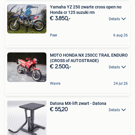
Yamaha YZ 250 zwarte cross open no
Honda cr 125 suzuki rm
€ 3.850,-
Details
Peer
6 aug 26
MOTO HONDA NX 250CC TRAIL ENDURO
(CROSS of AUTOSTRADE)
€ 2.500,-
Details
Wavre
24 jul 26
Datona MX-lift zwart - Datona
€ 55,20
Details