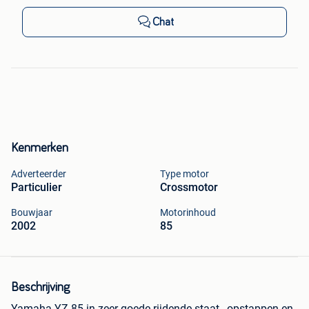
Chat
Kenmerken
Adverteerder
Type motor
Particulier
Crossmotor
Bouwjaar
Motorinhoud
2002
85
Beschrijving
Yamaha YZ 85 in zeer goede rijdende staat , opstappen en