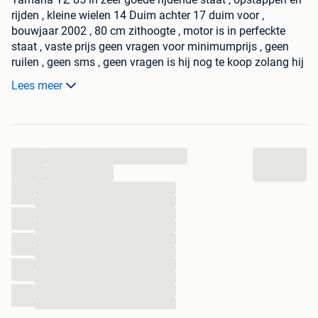
rijden , kleine wielen 14 Duim achter 17 duim voor ,
bouwjaar 2002 , 80 cm zithoogte , motor is in perfeckte
staat , vaste prijs geen vragen voor minimumprijs , geen
ruilen , geen sms , geen vragen is hij nog te koop zolang hij
op de site staat is hij er nog , bij intresse bellen . Cross ,
Lees meer
Enduro , Trial .
...
...
...
...
...
...
...
...
...
...
...
...