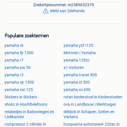
Zoekertjesnummer: m2389632379
Meld aan 2dehands
Populaire zoektermen
yamaha r6
yamaha yzf r125
yamaha fjr 1300
Motoren | Yamaha
yamaha r7
yamaha 125cc
yamaha pw 50
a1 motoren
yamaha r3
yamaha tracer 900
yamaha xjr 1300
yamaha xt 500
yamaha xsr 125
yamaha xs 650
Stickers in Stickers
rotan kinderstoel in Kinderstoelen
shokz in Hoofdtelefoons
ova in Landbouw | Werktuigen
reisbedjes in Babywiegjes en
dekbok in Schapen, Geiten en
Ledikanten
Varkens
compressor 2 cilinder in
husqvarna automower 220ac in