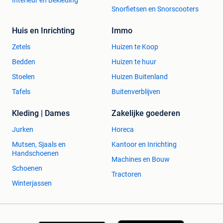
Interieur en Bekleding
Snorfietsen en Snorscooters
Huis en Inrichting
Immo
Zetels
Huizen te Koop
Bedden
Huizen te huur
Stoelen
Huizen Buitenland
Tafels
Buitenverblijven
Kleding | Dames
Zakelijke goederen
Jurken
Horeca
Mutsen, Sjaals en
Kantoor en Inrichting
Handschoenen
Machines en Bouw
Schoenen
Tractoren
Winterjassen