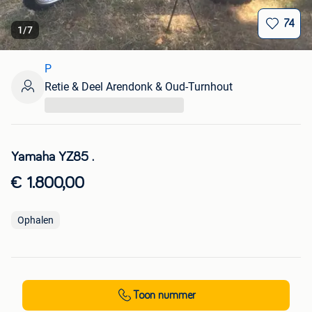
74
1
/
7
P
Retie & Deel Arendonk & Oud-Turnhout
...
Yamaha YZ85 .
€ 1.800,00
Ophalen
Toon nummer