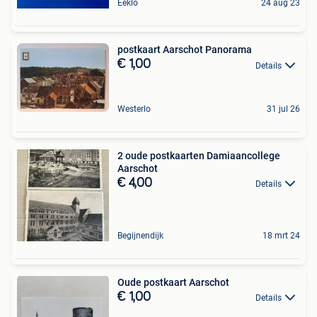
Eeklo
24 aug 23
postkaart Aarschot Panorama
€ 1,00
Details
Westerlo
31 jul 26
2 oude postkaarten Damiaancollege
Aarschot
€ 4,00
Details
Begijnendijk
18 mrt 24
Oude postkaart Aarschot
€ 1,00
Details