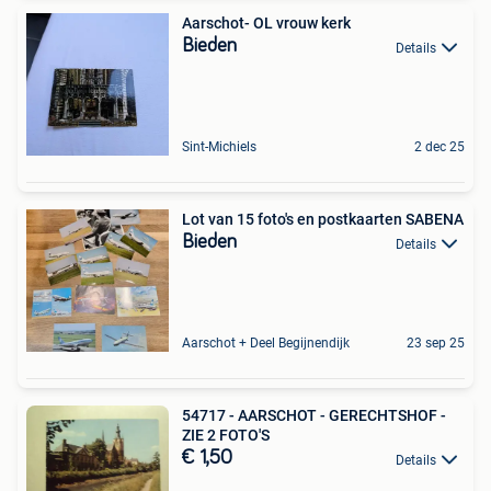
Aarschot- OL vrouw kerk
Bieden
Details
Sint-Michiels
2 dec 25
Lot van 15 foto's en postkaarten SABENA
Bieden
Details
Aarschot + Deel Begijnendijk
23 sep 25
54717 - AARSCHOT - GERECHTSHOF -
ZIE 2 FOTO'S
€ 1,50
Details