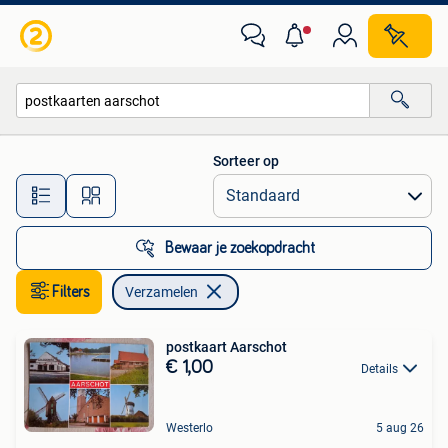
Verzamelen
Sorteer op
Alle afstanden…
Bewaar je zoekopdracht
Filters
Verzamelen
postkaart Aarschot
€ 1,00
Details
Westerlo
5 aug 26