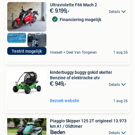
Ultraviolette F66 Mach 2
€ 9.199,-
Details
Financiering mogelijk
Testrit mogelijk
Hoeselt + Deel Van Tongeren
1 aug 26
kinderbuggy buggy gokid skelter
Benzine of elektrische utv
€ 949,-
Details
Bezoek website
1 aug 26
Piaggio Skipper 125 2T origineel 13.973
km A1 / Oldtimer
Bieden
Details