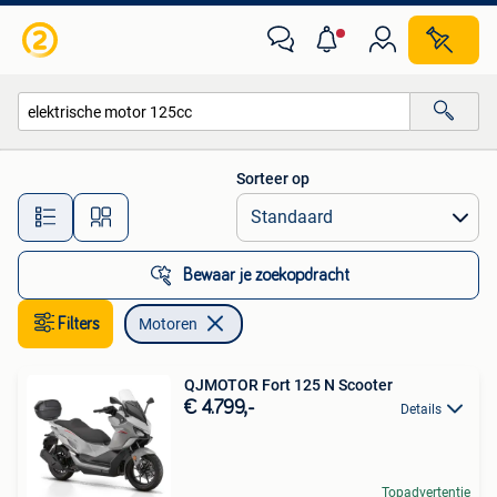
Motoren
Sorteer op
Alle afstanden…
Bewaar je zoekopdracht
Filters
Motoren
QJMOTOR Fort 125 N Scooter
€ 4.799,-
Details
Topadvertentie