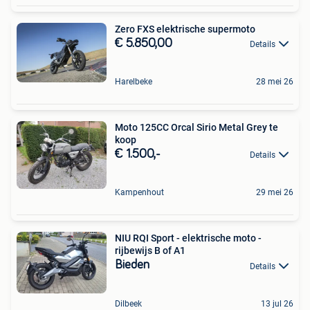
Zero FXS elektrische supermoto
€ 5.850,00
Details
Harelbeke
28 mei 26
Moto 125CC Orcal Sirio Metal Grey te
koop
€ 1.500,-
Details
Kampenhout
29 mei 26
NIU RQI Sport - elektrische moto -
rijbewijs B of A1
Bieden
Details
Dilbeek
13 jul 26