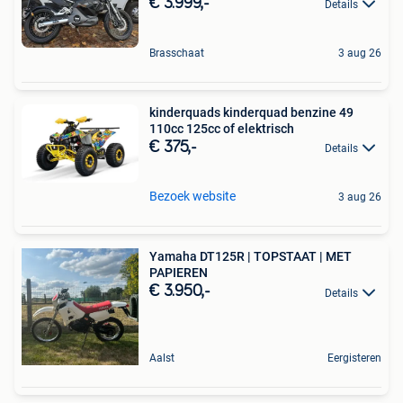
€ 3.999,-
Details
Brasschaat
3 aug 26
kinderquads kinderquad benzine 49
110cc 125cc of elektrisch
€ 375,-
Details
Bezoek website
3 aug 26
Yamaha DT125R | TOPSTAAT | MET
PAPIEREN
€ 3.950,-
Details
Aalst
Eergisteren