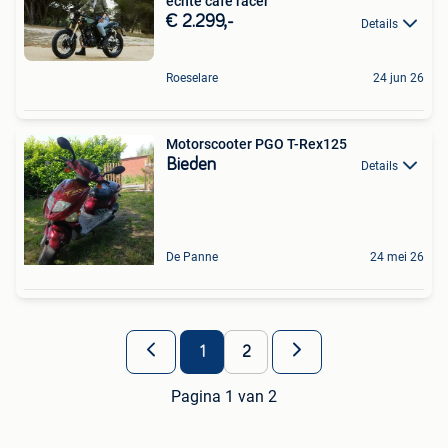
echte cafe racer
€ 2.299,-
Details
Roeselare
24 jun 26
Motorscooter PGO T-Rex125
Bieden
Details
De Panne
24 mei 26
1
2
Pagina 1 van 2