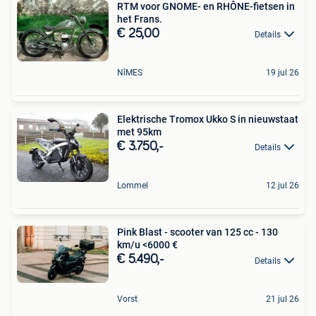
RTM voor GNOME- en RHÔNE-fietsen in
het Frans.
€ 25,00
Details
NîMES
19 jul 26
Elektrische Tromox Ukko S in nieuwstaat
met 95km
€ 3.750,-
Details
Lommel
12 jul 26
Pink Blast - scooter van 125 cc - 130
km/u <6000 €
€ 5.490,-
Details
Vorst
21 jul 26