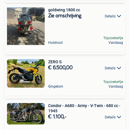
goldwing 1800 cc
Zie omschrijving
Details
Topzoekertje
Hulshout
Vandaag
ZERO S
€ 6.500,00
Details
Topzoekertje
Gingelom
Vandaag
Condor - A680 - Army - V-Twin - 680 cc -
1945
€ 1.100,-
Details