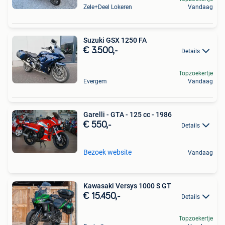
Zele+Deel Lokeren
Vandaag
Suzuki GSX 1250 FA
€ 3.500,-
Details
Topzoekertje
Evergem
Vandaag
Garelli - GTA - 125 cc - 1986
€ 550,-
Details
Bezoek website
Vandaag
Kawasaki Versys 1000 S GT
€ 15.450,-
Details
Topzoekertje