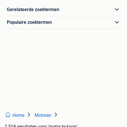
Gerelateerde zoektermen
Populaire zoektermen
Home
Motoren
2.519 resultaten
voor 'motor te koop'