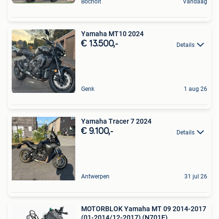
Bocholt
Vandaag
Yamaha MT10 2024
€ 13.500,-
Details
Genk
1 aug 26
Yamaha Tracer 7 2024
€ 9.100,-
Details
Antwerpen
31 jul 26
MOTORBLOK Yamaha MT 09 2014-2017
(01-2014/12-2017) (N701E)