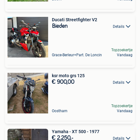
Ducati Streetfighter V2
Bieden
Details
Topzoekertje
Grace-Berleur+Part. De Loncin
Vandaag
ksr moto grs 125
€ 900,00
Details
Topzoekertje
Oostham
Vandaag
Yamaha - XT 500 - 1977
€ 2.250,-
Details