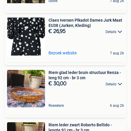
Gooik
7 aug 26
Claes Iversen Plkadot Dames Jurk Maat
EU38 (Jurken, Kleding)
€ 26,95
Details
Bezoek website
7 aug 26
Riem glad leder bruin structuur Renza -
leng 92 cm - br 3 cm
€ 30,00
Details
Roeselare
6 aug 26
Riem leder zwart Roberto Bellido -
lengte 91 cm - br 3 cm