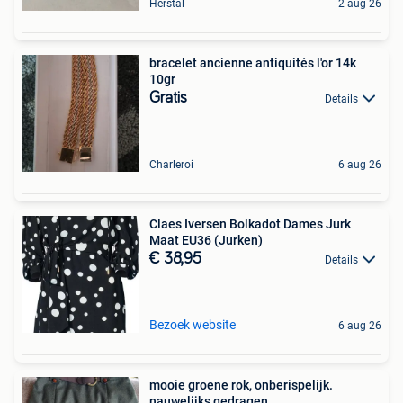
Herstal
2 aug 26
bracelet ancienne antiquités l'or 14k
10gr
Gratis
Details
Charleroi
6 aug 26
Claes Iversen Bolkadot Dames Jurk
Maat EU36 (Jurken)
€ 38,95
Details
Bezoek website
6 aug 26
mooie groene rok, onberispelijk.
nauwelijks gedragen.