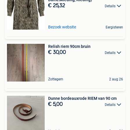
€ 25,32
Details
Bezoek website
Eergisteren
Relish riem 90cm bruin
€ 30,00
Details
Zottegem
2 aug 26
Dunne bordeauxrode RIEM van 90 cm
€ 5,00
Details