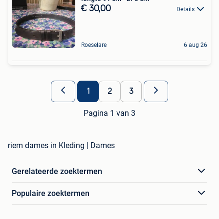
€ 30,00
Details
Roeselare
6 aug 26
1
2
3
Pagina 1 van 3
riem dames in Kleding | Dames
Gerelateerde zoektermen
Populaire zoektermen