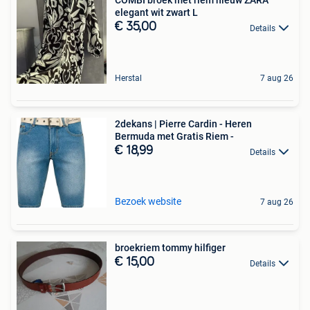
COMBI broek met riem nieuw ZARA
elegant wit zwart L
€ 35,00
Details
Herstal
7 aug 26
2dekans | Pierre Cardin - Heren
Bermuda met Gratis Riem -
€ 18,99
Details
Bezoek website
7 aug 26
broekriem tommy hilfiger
€ 15,00
Details