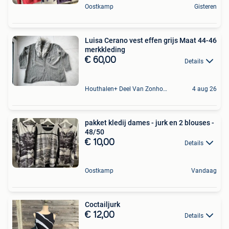
Oostkamp
Gisteren
Luisa Cerano vest effen grijs Maat 44-46
merkkleding
€ 60,00
Details
Houthalen+ Deel Van Zonhoven En Zolder
4 aug 26
pakket kledij dames - jurk en 2 blouses -
48/50
€ 10,00
Details
Oostkamp
Vandaag
Coctailjurk
€ 12,00
Details