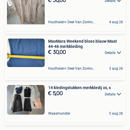
€ 30,00
Details
Houthalen+ Deel Van Zonhoven En Zolder
4 aug 26
MaxMara Weekend bloes blauw Maat
44-46 merkkleding
€ 30,00
Details
Houthalen+ Deel Van Zonhoven En Zolder
3 aug 26
14 kledingstukken merkkledij xs, s
€ 5,00
Details
Waasmunster
5 aug 26