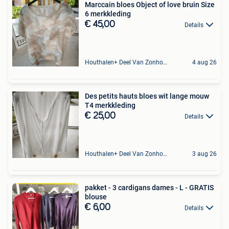
Marccain bloes Object of love bruin Size
6 merkkleding
€ 45,00
Details
Houthalen+ Deel Van Zonhoven En Zolder
4 aug 26
Des petits hauts bloes wit lange mouw
T4 merkkleding
€ 25,00
Details
Houthalen+ Deel Van Zonhoven En Zolder
3 aug 26
pakket - 3 cardigans dames - L - GRATIS
blouse
€ 6,00
Details