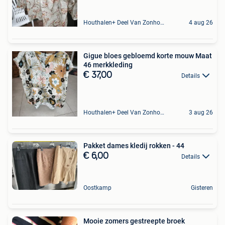
Houthalen+ Deel Van Zonhoven En Zolder
4 aug 26
Gigue bloes gebloemd korte mouw Maat
46 merkkleding
€ 37,00
Details
Houthalen+ Deel Van Zonhoven En Zolder
3 aug 26
Pakket dames kledij rokken - 44
€ 6,00
Details
Oostkamp
Gisteren
Mooie zomers gestreepte broek