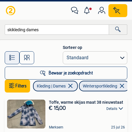
Wintersportkleding
Sorteer op
Alle afstanden…
Bewaar je zoekopdracht
Filters
Kleding | Dames
Wintersportkleding
V
Toffe, warme skijas maat 38 nieuwstaat
€ 15,00
Details
Merksem
25 jul 26