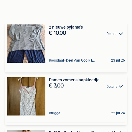
2 nieuwe pyjama's
€ 10,00
Details
Roosdaal+Deel Van Gooik En Sint-Kwintens-Lennik
23 jul 26
Dames zomer slaapkleedje
€ 3,00
Details
Brugge
22 jul 24