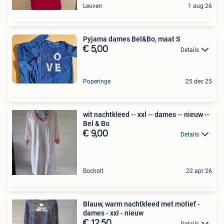
Leuven
1 aug 26
Pyjama dames Bel&Bo, maat S
€ 5,00
Details
Poperinge
25 dec 25
wit nachtkleed -- xxl -- dames -- nieuw --
Bel & Bo
€ 9,00
Details
Bocholt
22 apr 26
Blauw, warm nachtkleed met motief -
dames - xxl - nieuw
€ 12,50
Details