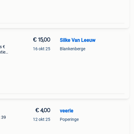
€ 15,00
Silke Van Leeuw
s €
16 okt 25
Blankenberge
nties
e.
€ 4,00
veerle
: 39
12 okt 25
Poperinge