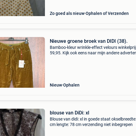
Zo goed als nieuw
Ophalen of Verzenden
Nieuwe groene broek van DIDI (38).
Bamboo-kleur wrinkle-effect velours winkelprij
59,95. Kijk ook eens naar mijn andere adverte
en doe gerust een bod. Afhalen in blankenberg
Nieuw
Ophalen
blouse van DiDi: xl
Blouse van didi: xl in goede staat okselbreedte
cm lengte: 78 cm verzending niet inbegrepen