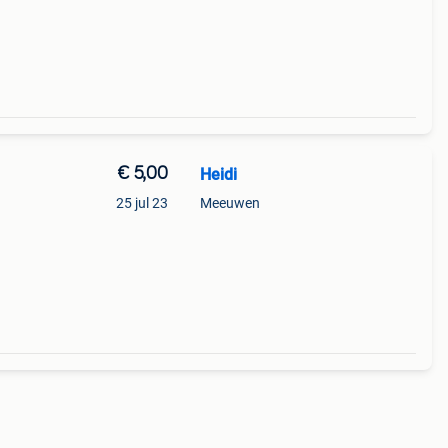
€ 5,00
Heidi
25 jul 23
Meeuwen