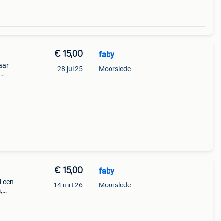
€ 15,00
faby
aar
28 jul 25
Moorslede
r
€ 15,00
faby
d een
14 mrt 26
Moorslede
,