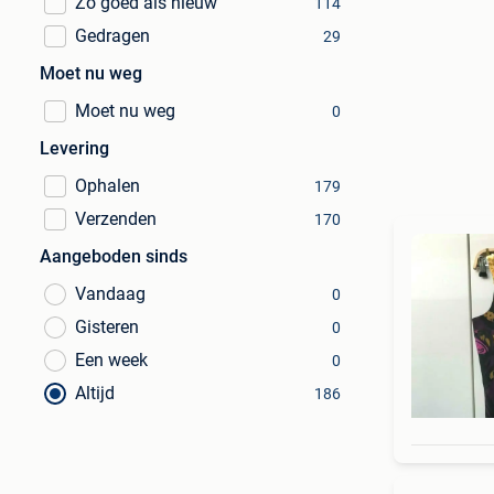
Zo goed als nieuw
114
Gedragen
29
Moet nu weg
Moet nu weg
0
Levering
Ophalen
179
Verzenden
170
Aangeboden sinds
Vandaag
0
Gisteren
0
Een week
0
Altijd
186