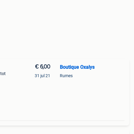
€ 6,00
Boutique Oxalys
 tot
31 jul 21
Rumes