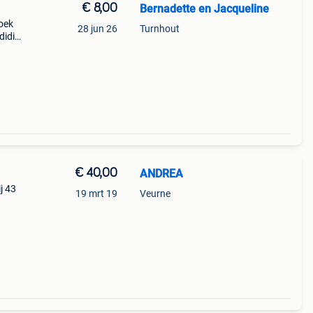
€ 8,00
Bernadette en Jacqueline
zoek
28 jun 26
Turnhout
didi
jne
€ 40,00
ANDREA
j 43
19 mrt 19
Veurne