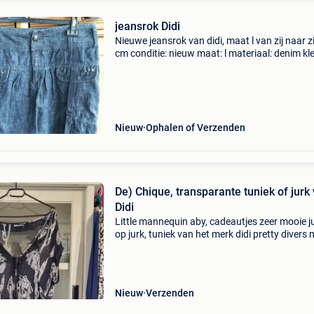
jeansrok Didi
Nieuwe jeansrok van didi, maat l van zij naar zi
cm conditie: nieuw maat: l materiaal: denim kle
blauw
Nieuw
Ophalen of Verzenden
De) Chique, transparante tuniek of jurk
Didi
Little mannequin aby, cadeautjes zeer mooie j
op jurk, tuniek van het merk didi pretty divers 
transparante zwart-witte bloemen met ruches
de halslijn kleine strass steentjes en zwarte
Nieuw
Verzenden