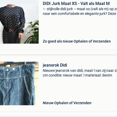
DIDI Jurk Maat XS - Valt als Maat M
✨ stijlvolle didi jurk – maat xs (valt als m) op 
naar een comfortabele en elegante jurk? Deze 
jurk is gemaakt van 100% viscose, heeft een fi
pasvorm en is in uitstekende staat! 💫 Hoewel
Zo goed als nieuw
Ophalen of Verzenden
jeansrok Didi
Nieuwe jeansrok van didi, maat l van zij naar zi
cm conditie: nieuw maat: l materiaal: denim
Nieuw
Ophalen of Verzenden