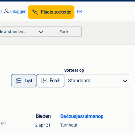
n
Inloggen
FR
Plaats zoekertje
lle afstanden…
Zoek
Sorteer op
Lijst
Foto’s
Bieden
De4zusjesruimenop
n en
12 apr 21
Turnhout