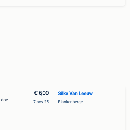
€ 6,00
Silke Van Leeuw
n doe
7 nov 25
Blankenberge