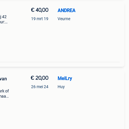
€ 40,00
ANDREA
j 42
19 mrt 19
Veurne
ur:
€ 20,00
MelLry
 van
26 mei 24
Huy
urk of
maat l
 op