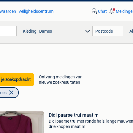
waarden
Veiligheidscentrum
Chat
Meldinge
Kleding | Dames
A
Ontvang meldingen van
 je zoekopdracht
nieuwe zoekresultaten
ames
Didi paarse trui maat m
Didi paarse trui met ronde hals, lange mauwe
drie knopen maat m