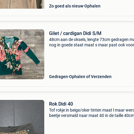
Zo goed als nieuw
Ophalen
Gilet / cardigan Didi S/M
48cm aan de oksels, lengte 73cm gedragen m
nog in goede staat maat s maar past ook voo
38/40
Gedragen
Ophalen of Verzenden
Rok Didi 40
Tof rokje in beige/oker tinten maat l maar wer
beetje versmald naar maat 40 in de taille 40cm
lengte 56cm tof rokje in prima staat (amper
gedragen)