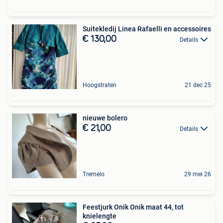
Suitekledij Linea Rafaelli en accessoires
€ 130,00
Details
Hoogstraten
21 dec 25
nieuwe bolero
€ 21,00
Details
Tremelo
29 mei 26
Feestjurk Onik Onik maat 44, tot
knielengte