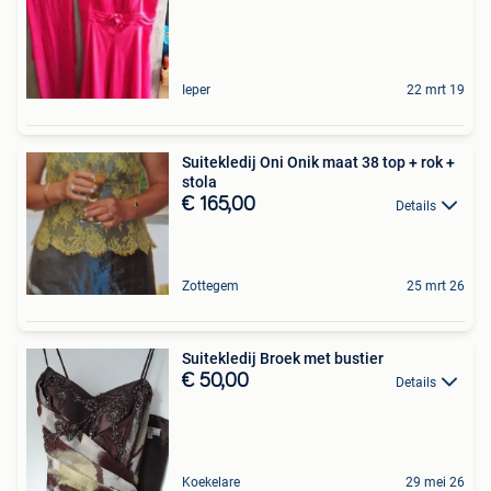
Ieper
22 mrt 19
Suitekledij Oni Onik maat 38 top + rok +
stola
€ 165,00
Details
Zottegem
25 mrt 26
Suitekledij Broek met bustier
€ 50,00
Details
Koekelare
29 mei 26