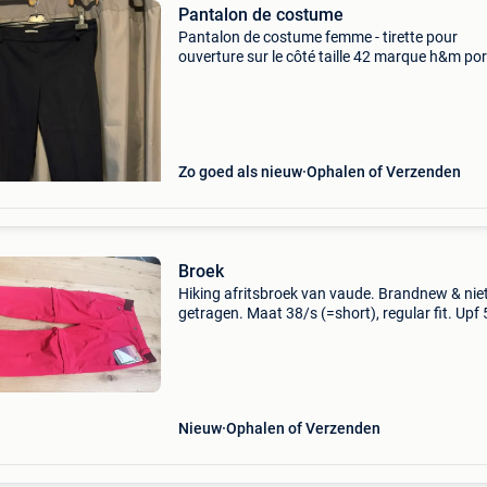
Pantalon de costume
Pantalon de costume femme - tirette pour
ouverture sur le côté taille 42 marque h&m po
quelque fois couleur bleu marine envoie possib
vinted chloe-lacroix
Zo goed als nieuw
Ophalen of Verzenden
Broek
Hiking afritsbroek van vaude. Brandnew & nie
getragen. Maat 38/s (=short), regular fit. Upf 
Stretch. Benen kunnen van beneden geopene
worden, en afgeritst (dus: in een korte broek
omwandelba
Nieuw
Ophalen of Verzenden