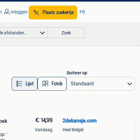
n
Inloggen
FR
Plaats zoekertje
lle afstanden…
Zoek
Sorteer op
Lijst
Foto’s
€ 14,99
2dekansje.com
roek
Vandaag
Heel België
p: ‘