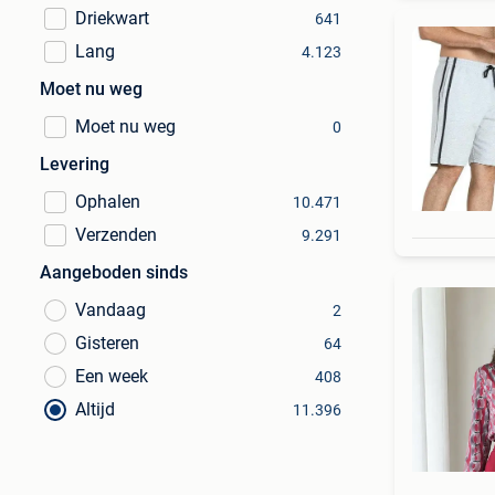
Driekwart
641
Lang
4.123
Moet nu weg
Moet nu weg
0
Levering
Ophalen
10.471
Verzenden
9.291
Aangeboden sinds
Vandaag
2
Gisteren
64
Een week
408
Altijd
11.396