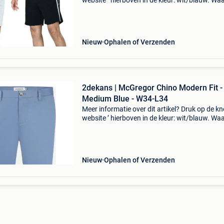
website ’ hierboven in de kleur: wit/blauw. W
bestellen bij 2dekansje.com? Voor 16:00 beste
morgen in huis binnen belgië. 1 Jaar garantie 
Nieuw
Ophalen of Verzenden
2dekans | McGregor Chino Modern Fit -
Medium Blue - W34-L34
Meer informatie over dit artikel? Druk op de kno
website ’ hierboven in de kleur: wit/blauw. W
bestellen bij 2dekansje.com? Voor 16:00 beste
morgen in huis binnen belgië. 1 Jaar garantie 
Nieuw
Ophalen of Verzenden