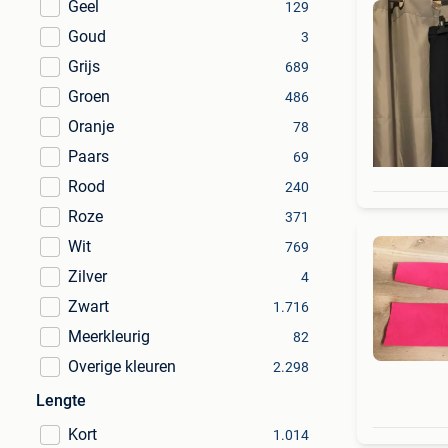
Geel
129
Goud
3
Grijs
689
Groen
486
Oranje
78
Paars
69
Rood
240
Roze
371
Wit
769
Zilver
4
Zwart
1.716
Meerkleurig
82
Overige kleuren
2.298
Lengte
Kort
1.014