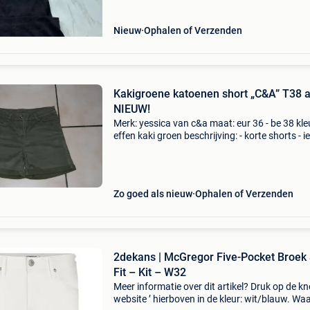
Nieuw
Ophalen of Verzenden
Kakigroene katoenen short „C&A” T38 a
NIEUW!
Merk: yessica van c&a maat: eur 36 - be 38 kle
effen kaki groen beschrijving: - korte shorts - i
verlaagde taille - 2 draagzakken + 1 ticket aan
voorkant en 2 opgestikte zakken aan de ach
Zo goed als nieuw
Ophalen of Verzenden
2dekans | McGregor Five-Pocket Broek
Fit – Kit – W32
Meer informatie over dit artikel? Druk op de kno
website ’ hierboven in de kleur: wit/blauw. W