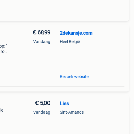
€ 68,99
2dekansje.com
Vandaag
Heel België
p: ‘
aarom
ld,
o
Bezoek website
€ 5,00
Lies
le
Vandaag
Sint-Amands