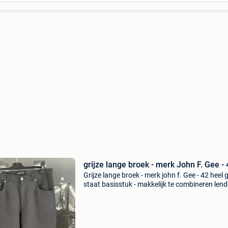
grijze lange broek - merk John F. Gee - 
Grijze lange broek - merk john f. Gee - 42 heel
staat basisstuk - makkelijk te combineren lend
42 - 43cm lengte : 108cm 100% polyester bekij
mijn andere zoekertjes - nog dameskledij en