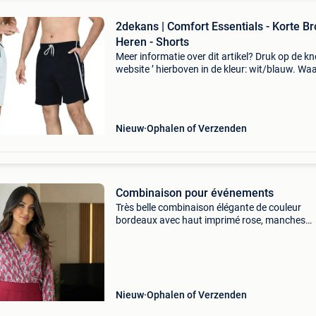
2dekans | Comfort Essentials - Korte B
Heren - Shorts
Meer informatie over dit artikel? Druk op de kno
website ’ hierboven in de kleur: wit/blauw. W
bestellen bij 2dekansje.com? Voor 16:00 beste
morgen in huis binnen belgië. 1 Jaar garantie 
Nieuw
Ophalen of Verzenden
Combinaison pour événements
Très belle combinaison élégante de couleur
bordeaux avec haut imprimé rose, manches
longues et pantalon large à taille haute. ✔️ Ne
jamais portée (avec étiquette) ✔️ coupe flatteu
confortable
Nieuw
Ophalen of Verzenden