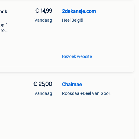
€ 14,99
2dekansje.com
roek
Vandaag
Heel België
p: ‘
aarom
ld,
o
Bezoek website
€ 25,00
Chaimae
Vandaag
Roosdaal+Deel Van Gooik En Sint-Kwintens-Lennik
uve,
se et