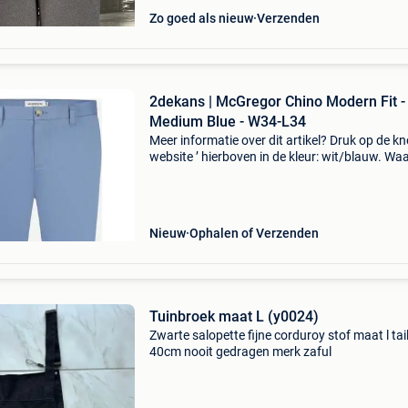
Zo goed als nieuw
Verzenden
2dekans | McGregor Chino Modern Fit -
Medium Blue - W34-L34
Meer informatie over dit artikel? Druk op de kno
website ’ hierboven in de kleur: wit/blauw. W
bestellen bij 2dekansje.com? Voor 16:00 beste
morgen in huis binnen belgië. 1 Jaar garantie 
Nieuw
Ophalen of Verzenden
Tuinbroek maat L (y0024)
Zwarte salopette fijne corduroy stof maat l tail
40cm nooit gedragen merk zaful