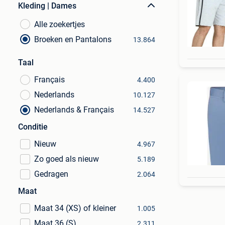
Kleding | Dames
Alle zoekertjes
Broeken en Pantalons
13.864
Taal
Français
4.400
Nederlands
10.127
Nederlands & Français
14.527
Conditie
Nieuw
4.967
Zo goed als nieuw
5.189
Gedragen
2.064
Maat
Maat 34 (XS) of kleiner
1.005
Maat 36 (S)
2.311