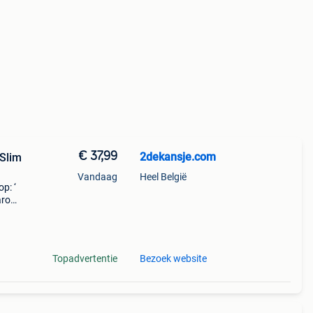
€ 37,99
2dekansje.com
 Slim
Vandaag
Heel België
p: ‘
aarom
ld,
o
Topadvertentie
Bezoek website