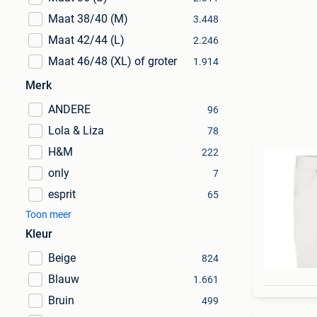
Maat 38/40 (M)
3.448
Maat 42/44 (L)
2.246
Maat 46/48 (XL) of groter
1.914
Merk
ANDERE
96
Lola & Liza
78
H&M
222
only
7
esprit
65
Toon meer
Kleur
Beige
824
Blauw
1.661
Bruin
499