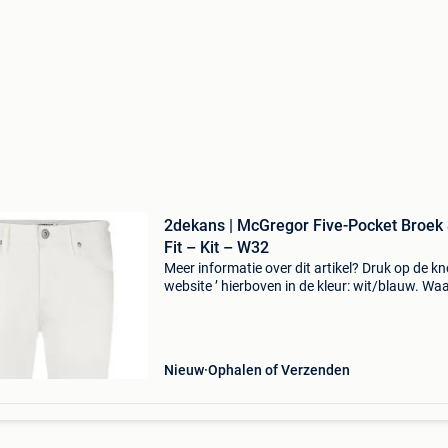
2dekans | McGregor Five-Pocket Broek
Fit – Kit – W32
Meer informatie over dit artikel? Druk op de kno
website ’ hierboven in de kleur: wit/blauw. W
bestellen bij 2dekansje.com? Voor 16:00 beste
morgen in huis binnen belgië. 1 Jaar garantie 
Nieuw
Ophalen of Verzenden