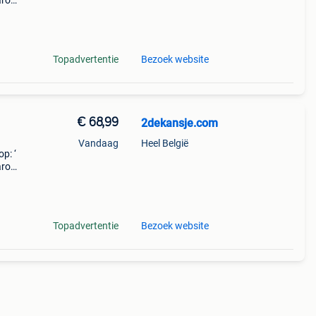
aarom
ld,
o
Topadvertentie
Bezoek website
€ 68,99
2dekansje.com
Vandaag
Heel België
p: ‘
aarom
ld,
o
Topadvertentie
Bezoek website