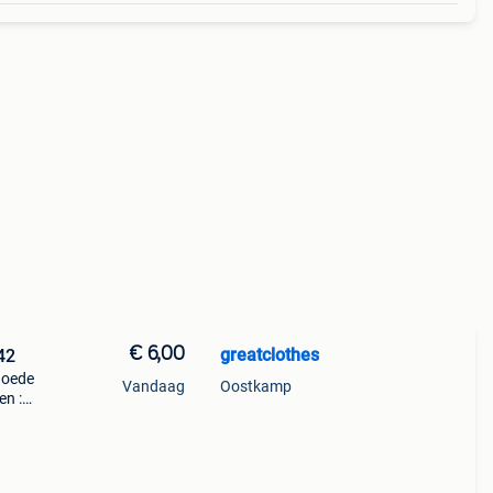
€ 6,00
greatclothes
42
 goede
Vandaag
Oostkamp
en :
k ook