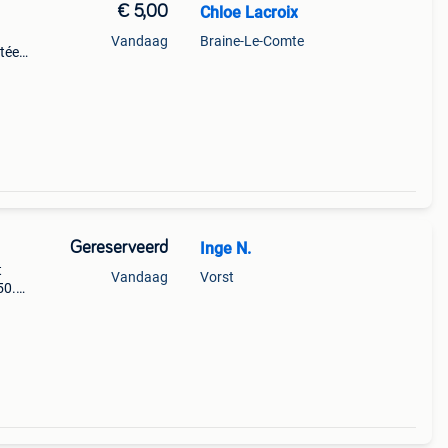
€ 5,00
Chloe Lacroix
Vandaag
Braine-Le-Comte
rtée
le via
Gereserveerd
Inge N.
t
Vandaag
Vorst
50.
d