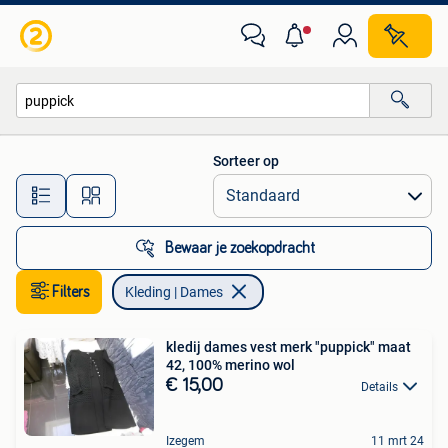
Kleding | Dames
Sorteer op
Alle afstanden…
Bewaar je zoekopdracht
Filters
Kleding | Dames
kledij dames vest merk "puppick" maat
42, 100% merino wol
€ 15,00
Details
Izegem
11 mrt 24