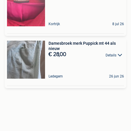
Kortrijk
8 jul 26
Damesbroek merk Puppick mt 44 als
nieuw
€ 28,00
Details
Ledegem
26 jun 26