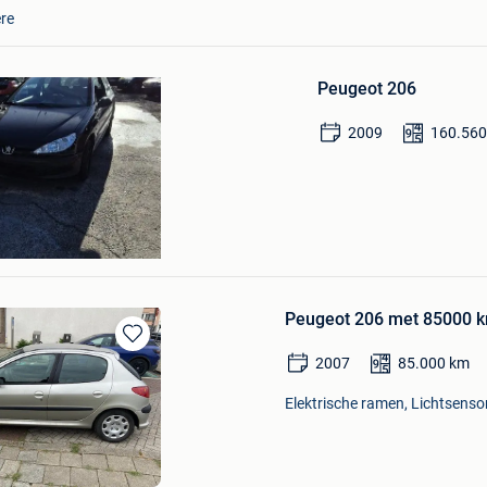
Favorieten
re
Peugeot 206
2009
160.56
Deel Overmere En Zele
Peugeot 206 met 85000 km,
Bewaren
2007
85.000
km
in
Mijn
Elektrische ramen, Lichtsensor
Favorieten