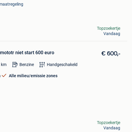
imaatregeling
Topzoekertje
Vandaag
ototr niet start 600 euro
€ 600,-
0
km
Benzine
Handgeschakeld
n
Alle milieu/emissie zones
Topzoekertje
Vandaag