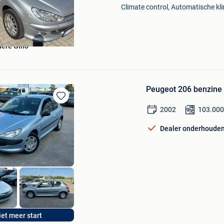
Climate control, Automatische kl
ere Gino
Peugeot 206 benzine m
Bewaren
2002
103.00
in
Mijn
Dealer onderhoude
Favorieten
s
iet meer start
e