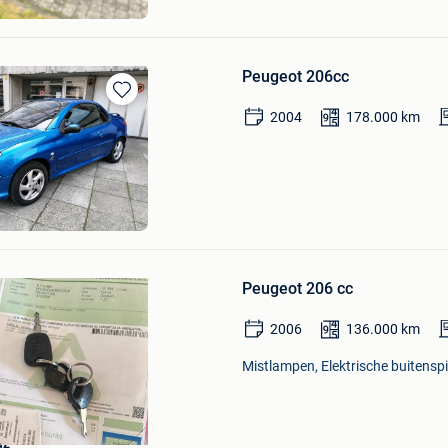
Peugeot 206cc
Bewaren
2004
178.000
km
in
Mijn
Bewaren
Favorieten
in
Mijn
Favorieten
Peugeot 206 cc
2006
136.000
km
Mistlampen, Elektrische buitenspi
Bewaren
in
Mijn
uz