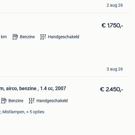
2 aug 26
€ 1.750,-
0
km
Benzine
Handgeschakeld
3 aug 26
 airco, benzine , 1.4 cc, 2007
€ 2.450,-
Benzine
Handgeschakeld
, Mistlampen, + 5 opties