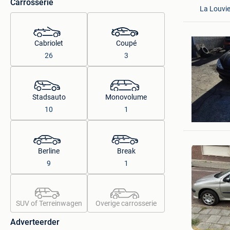
Carrosserie
La Louvie
Cabriolet
Coupé
26
3
Stadsauto
Monovolume
Bi Rental
10
1
Lokeren+
Berline
Break
9
1
SUV of Terreinwagen
Overige carrosserie
Adverteerder