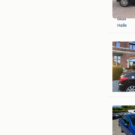
titch
Halle
Bruno
Kapellen