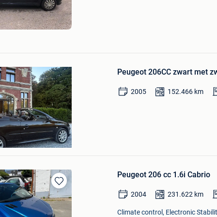
Bewaren
in
Peugeot 206CC zwart met zw
Mijn
Favorieten
2005
152.466
km
Peugeot 206 cc 1.6i Cabrio
Bewaren
2004
231.622
km
in
Mijn
Climate control, Electronic Stabil
Favorieten