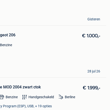
Gisteren
geot 206
€ 1.000,-
Benzine
28 jul 26
e MOD 2004 zwart ctok
€ 1.999,-
Benzine
Handgeschakeld
Berline
lity Program (ESP), USB, + 19 opties