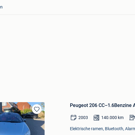
en
Peugeot 206 CC–1.6Benzine A
Bewaren
2003
140.000
km
in
Mijn
Elektrische ramen, Bluetooth, Alarm
Favorieten