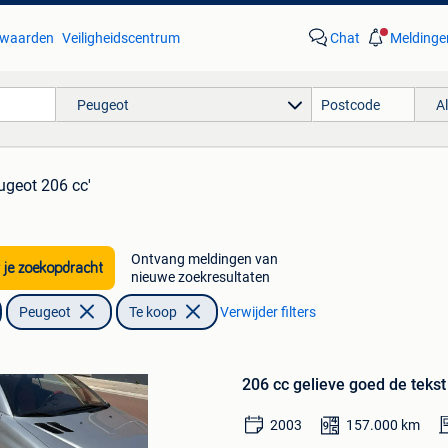
waarden
Veiligheidscentrum
Chat
Meldinge
Peugeot
A
ugeot 206 cc'
Ontvang meldingen van
 je zoekopdracht
nieuwe zoekresultaten
Peugeot
Te koop
Verwijder filters
Bewaren
in
206 cc gelieve goed de tekst
Mijn
Favorieten
2003
157.000
km