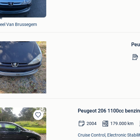
pe
Deel Van Brussegem
Bewaren
in
Peu
Mijn
Favorieten
Peugeot 206 1100cc benzin
Bewaren
2004
179.000
km
in
Mijn
Cruise Control, Electronic Stabi
Favorieten