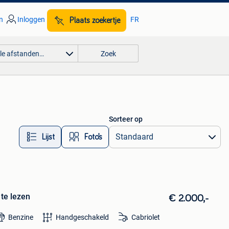
n
Inloggen
FR
Plaats zoekertje
lle afstanden…
Zoek
Sorteer op
Lijst
Foto’s
 te lezen
€ 2.000,-
Benzine
Handgeschakeld
Cabriolet