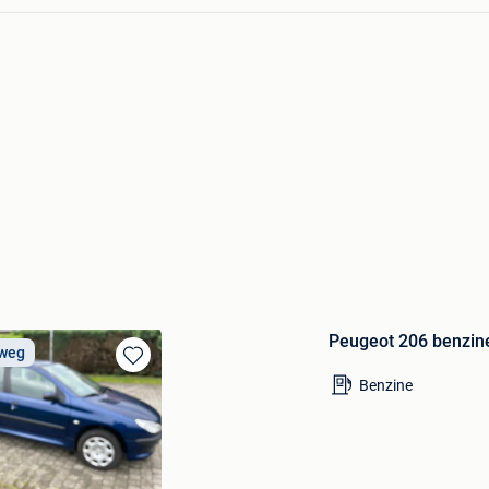
Peugeot 206 benzin
 weg
Bewaren
Benzine
in
Mijn
Favorieten