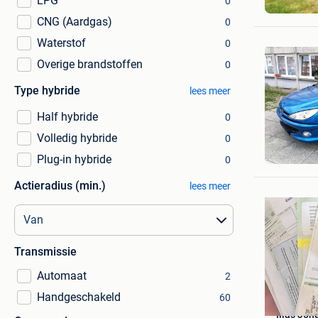
LPG
0
Brecht
CNG (Aardgas)
0
Waterstof
0
Overige brandstoffen
0
Type hybride
lees meer
Half hybride
0
Volledig hybride
0
Yego
Plug-in hybride
Deurne
0
Actieradius (min.)
lees meer
Transmissie
Automaat
2
Handgeschakeld
60
Ilias Jon