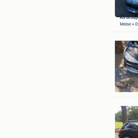
AS Grou
Meise + 
Gigi1964
Tohogne