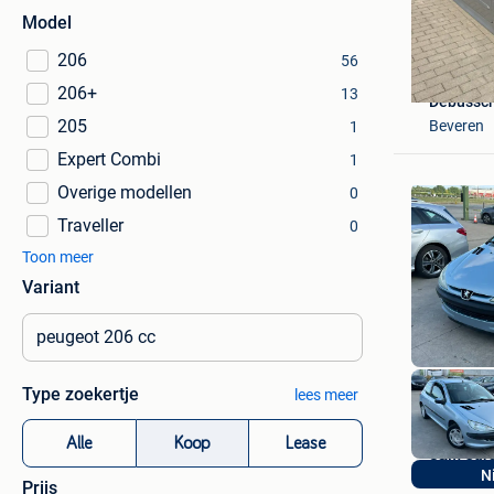
Model
206
56
206+
13
Debussch
205
Beveren
1
Expert Combi
1
Overige modellen
0
Traveller
0
Toon meer
Variant
Type zoekertje
lees meer
Alle
Koop
Lease
S&M Car
N
Moorsled
Prijs