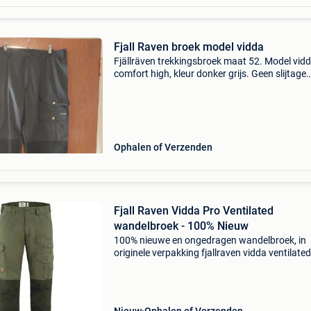
Fjall Raven broek model vidda
Fjällräven trekkingsbroek maat 52. Model vid
comfort high, kleur donker grijs. Geen slijtage
plekken.ik verkoop dit omdat ze me niet meer 
Ophalen of Verzenden
Fjall Raven Vidda Pro Ventilated
wandelbroek - 100% Nieuw
100% nieuwe en ongedragen wandelbroek, in
originele verpakking fjallraven vidda ventilated
Donkergroen lengte 48 taille 32” aankoopprijs
geen biedingen onder minimum prijs aub