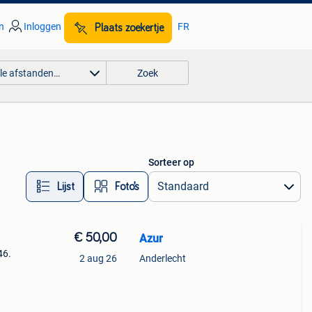
n
Inloggen
FR
Plaats zoekertje
lle afstanden…
Zoek
Sorteer op
Lijst
Foto’s
€ 50,00
Azur
46.
2 aug 26
Anderlecht