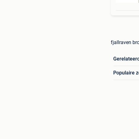
fjallraven br
Gerelateer
Populaire 