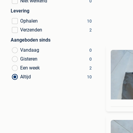
Niet werkend
0
Levering
Ophalen
10
Verzenden
2
Aangeboden sinds
Vandaag
0
Gisteren
0
Een week
2
Altijd
10