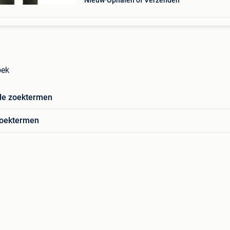
Nieuw
Ophalen of Verzenden
oek
de zoektermen
zoektermen