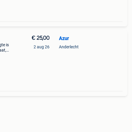
€ 25,00
Azur
te is
2 aug 26
Anderlecht
aat,