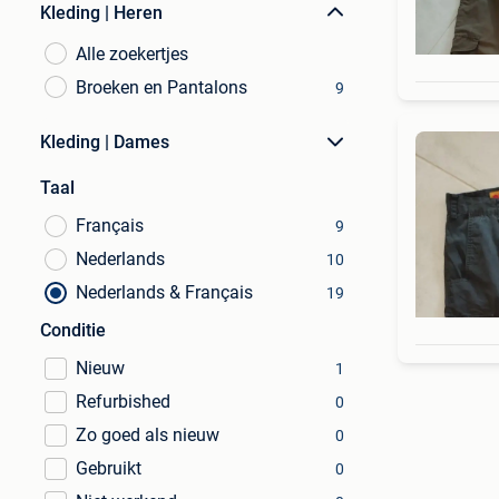
Kleding | Heren
Alle zoekertjes
Broeken en Pantalons
9
Kleding | Dames
Taal
Français
9
Nederlands
10
Nederlands & Français
19
Conditie
Nieuw
1
Refurbished
0
Zo goed als nieuw
0
Gebruikt
0