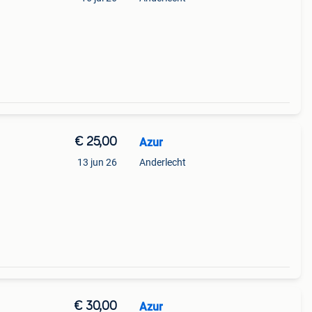
€ 25,00
Azur
13 jun 26
Anderlecht
€ 30,00
Azur