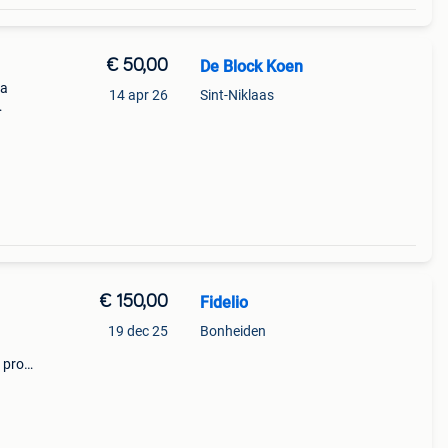
€ 50,00
De Block Koen
da
14 apr 26
Sint-Niklaas
past.
€ 150,00
Fidelio
19 dec 25
Bonheiden
 pro.
 €220