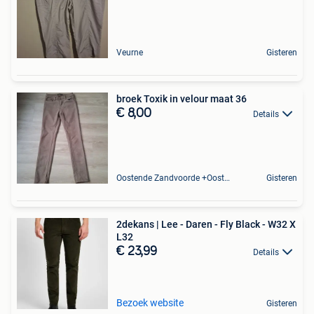
Veurne
Gisteren
broek Toxik in velour maat 36
€ 8,00
Details
Oostende Zandvoorde +Oostende
Gisteren
2dekans | Lee - Daren - Fly Black - W32 X
L32
€ 23,99
Details
Bezoek website
Gisteren