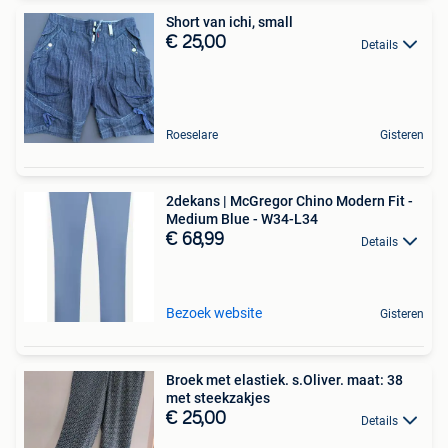
Short van ichi, small
€ 25,00
Details
Roeselare
Gisteren
2dekans | McGregor Chino Modern Fit -
Medium Blue - W34-L34
€ 68,99
Details
Bezoek website
Gisteren
Broek met elastiek. s.Oliver. maat: 38
met steekzakjes
€ 25,00
Details