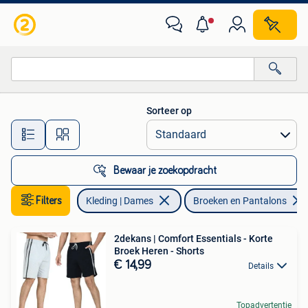
Broeken en Pantalons
Sorteer op
Alle afstanden…
Bewaar je zoekopdracht
Filters
Kleding | Dames
Broeken en Pantalons
2dekans | Comfort Essentials - Korte
Broek Heren - Shorts
€ 14,99
Details
Topadvertentie