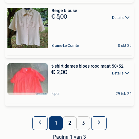
Beige blouse
€ 5,00
Details
Braine-Le-Comte
8 okt 25
t-shirt dames bloes rood maat 50/52
€ 2,00
Details
Ieper
29 feb 24
1
2
3
Pagina 1 van 3