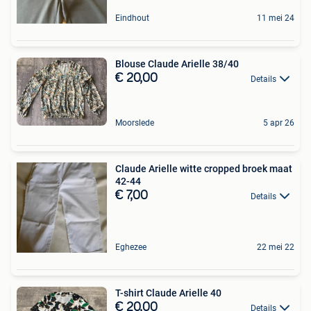
Eindhout
11 mei 24
Blouse Claude Arielle 38/40
€ 20,00
Details
Moorslede
5 apr 26
Claude Arielle witte cropped broek maat
42-44
€ 7,00
Details
Eghezee
22 mei 22
T-shirt Claude Arielle 40
€ 20,00
Details