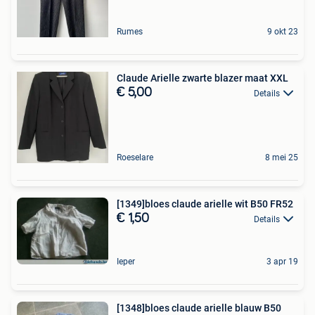
Rumes
9 okt 23
Claude Arielle zwarte blazer maat XXL
€ 5,00
Details
Roeselare
8 mei 25
[1349]bloes claude arielle wit B50 FR52
€ 1,50
Details
Ieper
3 apr 19
[1348]bloes claude arielle blauw B50