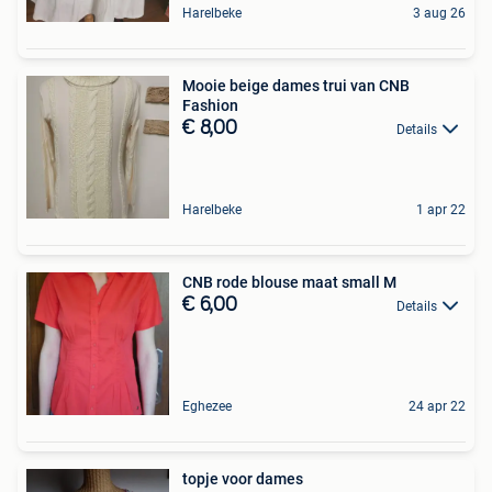
Harelbeke
3 aug 26
Mooie beige dames trui van CNB
Fashion
€ 8,00
Details
Harelbeke
1 apr 22
CNB rode blouse maat small M
€ 6,00
Details
Eghezee
24 apr 22
topje voor dames