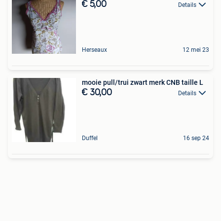
€ 5,00
Details
Herseaux
12 mei 23
mooie pull/trui zwart merk CNB taille L
€ 30,00
Details
Duffel
16 sep 24