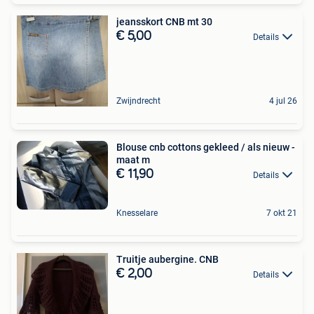
jeansskort CNB mt 30
€ 5,00
Details
Zwijndrecht
4 jul 26
Blouse cnb cottons gekleed / als nieuw -
maat m
€ 11,90
Details
Knesselare
7 okt 21
Truitje aubergine. CNB
€ 2,00
Details