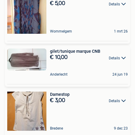
€ 5,00
Details
Wommelgem
1 mrt 26
gilet/tunique marque CNB
€ 10,00
Details
Anderlecht
24 jun 19
Damestop
€ 3,00
Details
Bredene
9 dec 23