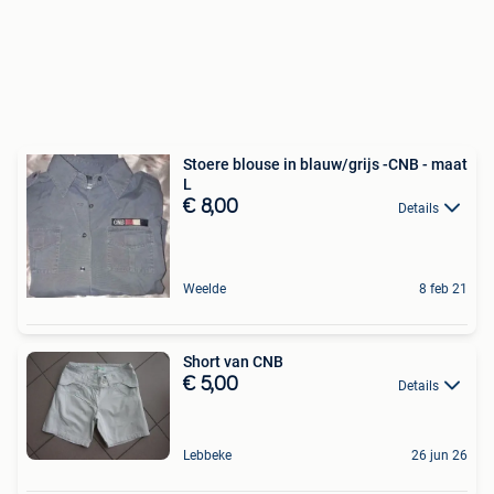
Stoere blouse in blauw/grijs -CNB - maat
L
€ 8,00
Details
Weelde
8 feb 21
Short van CNB
€ 5,00
Details
Lebbeke
26 jun 26