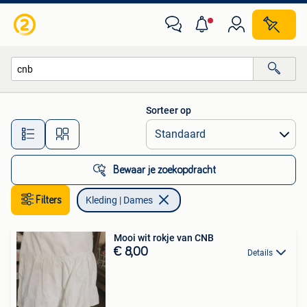
Kleding | Dames
Sorteer op
Alle afstanden…
Bewaar je zoekopdracht
Filters
Kleding | Dames
Mooi wit rokje van CNB
€ 8,00
Details