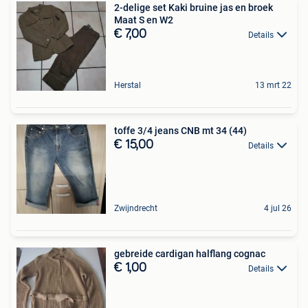
2-delige set Kaki bruine jas en broek
Maat S en W2
€ 7,00
Details
Herstal
13 mrt 22
toffe 3/4 jeans CNB mt 34 (44)
€ 15,00
Details
Zwijndrecht
4 jul 26
gebreide cardigan halflang cognac
€ 1,00
Details