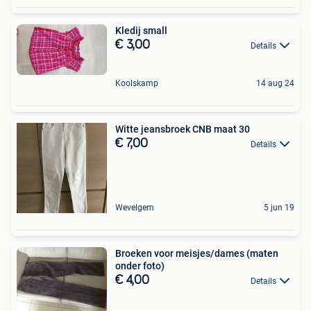
Kledij small
€ 3,00
Details
Koolskamp
14 aug 24
Witte jeansbroek CNB maat 30
€ 7,00
Details
Wevelgem
5 jun 19
Broeken voor meisjes/dames (maten
onder foto)
€ 4,00
Details