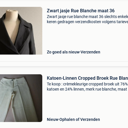
Zwart jasje Rue Blanche maat 36
Zwart jasje rue blanche maat 36 slechts enkel
keren gedragen verzendkosten volgens tariev
van bpost verzending enkel binnen belgië, gee
ophaling mogelijk
Zo goed als nieuw
Verzenden
Katoen-Linnen Cropped Broek Rue Bla
Te koop : crèmekleurige cropped broek uit 76%
katoen en 24% linnen, merk rue blanche, maat
(36), nieuw.
Nieuw
Ophalen of Verzenden