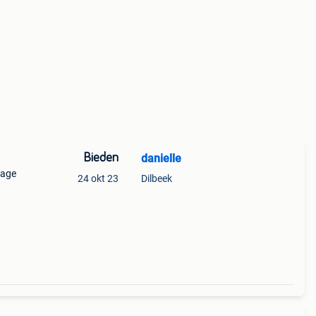
Bieden
danielle
tage
24 okt 23
Dilbeek