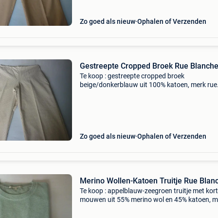
Zo goed als nieuw
Ophalen of Verzenden
Gestreepte Cropped Broek Rue Blanch
Te koop : gestreepte cropped broek
beige/donkerblauw uit 100% katoen, merk rue
blanche, maat 1 (36), met elastiek in de rugkan
goed als nieuw.
Zo goed als nieuw
Ophalen of Verzenden
Merino Wollen-Katoen Truitje Rue Blan
Te koop : appelblauw-zeegroen truitje met kor
mouwen uit 55% merino wol en 45% katoen, m
rue blanche, maat 1 (36), nieuw, nooit gedrag