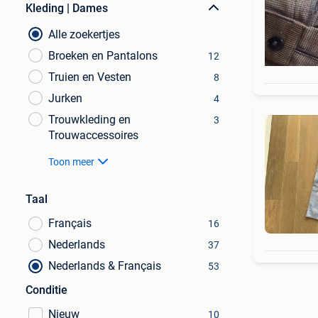
Kleding | Dames
Alle zoekertjes
Broeken en Pantalons
12
Truien en Vesten
8
Jurken
4
Trouwkleding en
3
Trouwaccessoires
Toon meer
Taal
Français
16
Nederlands
37
Nederlands & Français
53
Conditie
Nieuw
10