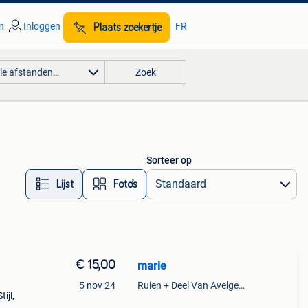
n
Inloggen
FR
Plaats zoekertje
lle afstanden…
Zoek
Sorteer op
Lijst
Foto’s
€ 15,00
marie
5 nov 24
Ruien + Deel Van Avelgem En Waarmaarde
ijl,