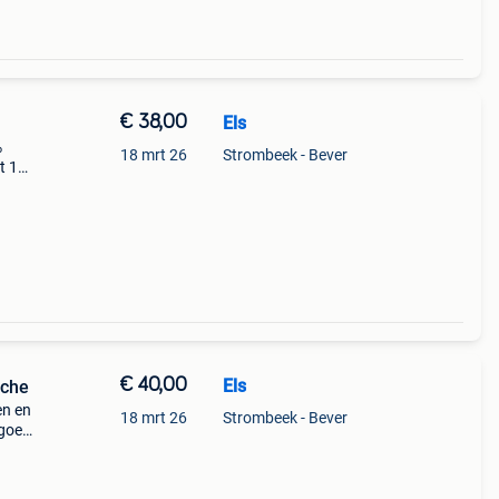
€ 38,00
Els
%
18 mrt 26
Strombeek - Bever
t 1
€ 40,00
Els
nche
en en
18 mrt 26
Strombeek - Bever
 goed