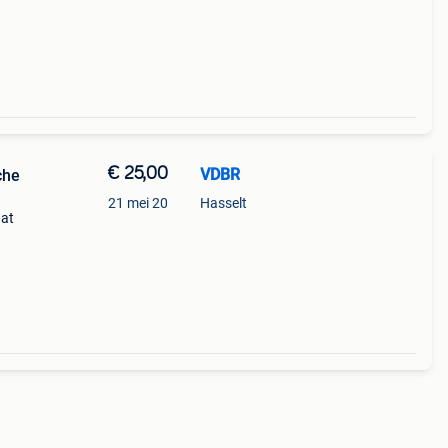
€ 25,00
VDBR
che
21 mei 20
Hasselt
aat