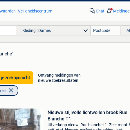
waarden
Veiligheidscentrum
Chat
Meldinge
Kleding | Dames
A
lanche'
Ontvang meldingen van
 je zoekopdracht
nieuwe zoekresultaten
ames
Nieuwe stijlvolle lichtwollen broek Rue
Blanche T1
Uitverkoop nieuw. Rue blanche t1. Zeer mooi. St