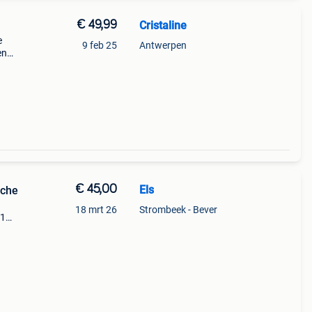
€ 49,99
Cristaline
e
9 feb 25
Antwerpen
en
n
€ 45,00
Els
nche
18 mrt 26
Strombeek - Bever
 1