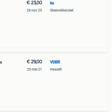
€ 23,00
ks
29 nov 25
Steenokkerzeel
 cash
€ 29,00
VDBR
n
25 mei 21
Hasselt
t