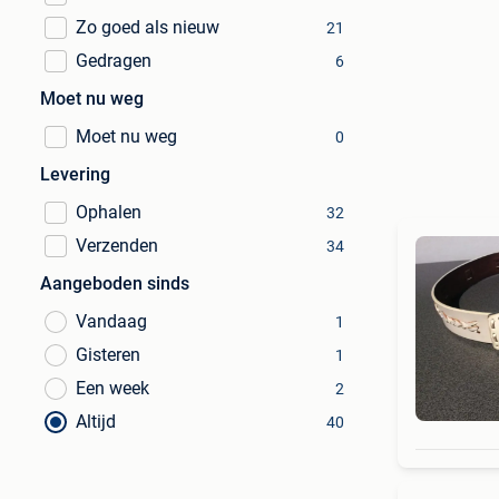
Zo goed als nieuw
21
Gedragen
6
Moet nu weg
Moet nu weg
0
Levering
Ophalen
32
Verzenden
34
Aangeboden sinds
Vandaag
1
Gisteren
1
Een week
2
Altijd
40