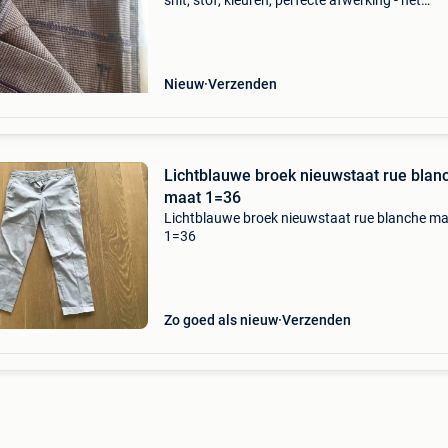
snit, stof, kleuren, perfecte afwerking - het
typerende van r. Blanche. Wol en viscose
verzendingskosten voor koper
Nieuw
Verzenden
Lichtblauwe broek nieuwstaat rue blan
maat 1=36
Lichtblauwe broek nieuwstaat rue blanche m
1=36
Zo goed als nieuw
Verzenden