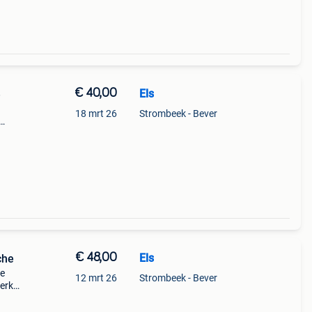
€ 40,00
Els
e
18 mrt 26
Strombeek - Bever
t, zo
€ 48,00
Els
che
te
12 mrt 26
Strombeek - Bever
erk
en.