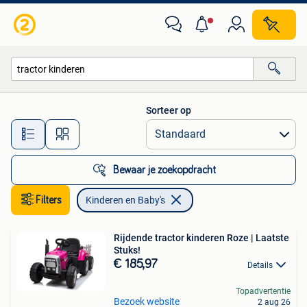
Kinderen en Baby's
Sorteer op
Alle afstanden…
Bewaar je zoekopdracht
Filters
Kinderen en Baby's
Rijdende tractor kinderen Roze | Laatste
Stuks!
€ 185,97
Details
Topadvertentie
Bezoek website
2 aug 26