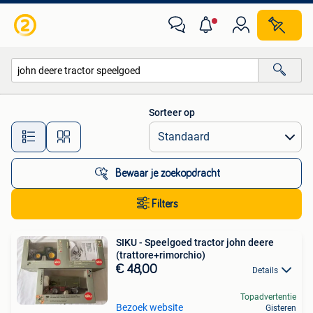
Alle categorieën…
Sorteer op
Alle afstanden…
Bewaar je zoekopdracht
Filters
SIKU - Speelgoed tractor john deere
(trattore+rimorchio)
€ 48,00
Details
Topadvertentie
Bezoek website
Gisteren