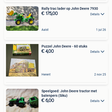
Rally trac lader op John Deere 7930
€ 175,00
Details
Aalst
1 jul 26
Puzzel John Deere - 60 stuks
€ 4,00
Details
Herent
2 nov 25
Speelgoed: John Deere tractor met
balenpers (Siku)
€ 6,00
Details