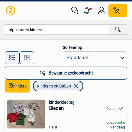
Kinderen en Baby's
Sorteer op
Alle afstanden…
Bewaar je zoekopdracht
Filters
Kinderen en Baby's
kinderkleding
Bieden
Details
Topzoekertje
Heist
Vandaag