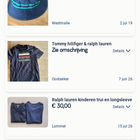
Westmalle
2 jul 19
Tommy hilifiger & ralph lauren
Zie omschrijving
Details
Oostakker
7 jun 26
Ralph lauren kinderen trui en longsleeve
€ 30,00
Details
Lommel
15 jul 26