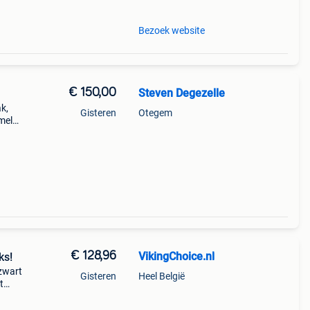
Bezoek website
€ 150,00
Steven Degezelle
k,
Gisteren
Otegem
mel
n te
ar
€ 128,96
VikingChoice.nl
ks!
 zwart
Gisteren
Heel België
t
 4