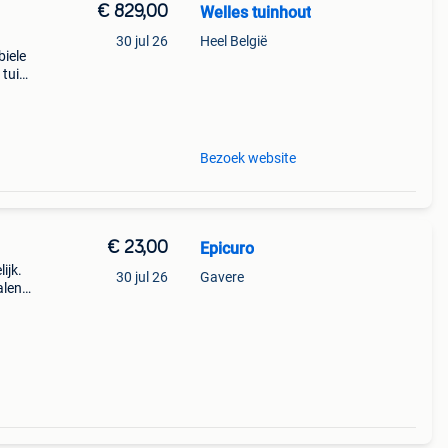
€ 829,00
Welles tuinhout
30 jul 26
Heel België
biele
 tuin.
bben.
Bezoek website
€ 23,00
Epicuro
ijk.
30 jul 26
Gavere
alen