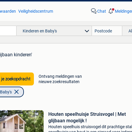
waarden
Veiligheidscentrum
Chat
Meldinge
Kinderen en Baby's
A
lijbaan kinderen'
Ontvang meldingen van
 je zoekopdracht
nieuwe zoekresultaten
 Baby's
Houten speelhuisje Struisvogel | Met
glijbaan mogelijk !
Houten speelhuis struisvogel dit prachtige sta