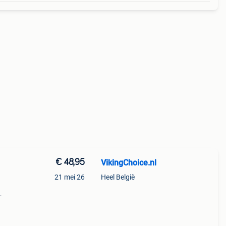
€ 48,95
VikingChoice.nl
21 mei 26
Heel België
ct
 pur-