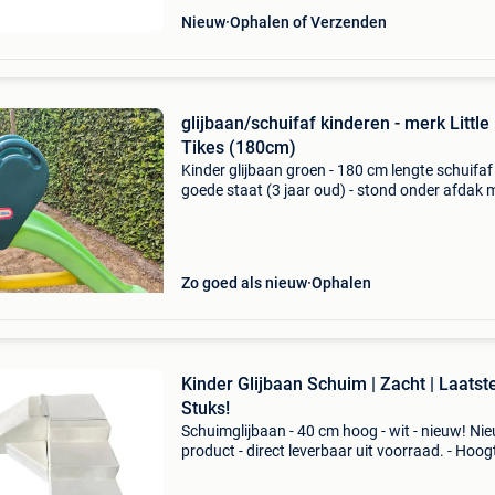
Nieuw
Ophalen of Verzenden
glijbaan/schuifaf kinderen - merk Little
Tikes (180cm)
Kinder glijbaan groen - 180 cm lengte schuifaf
goede staat (3 jaar oud) - stond onder afdak 
little tikes. (Nieuwprijs 166 euro)
Zo goed als nieuw
Ophalen
Kinder Glijbaan Schuim | Zacht | Laatst
Stuks!
Schuimglijbaan - 40 cm hoog - wit - nieuw! Ni
product - direct leverbaar uit voorraad. - Hoog
cm - configureerbaar: zachte, veilige elemente
voor eindeloos spel - onderhoud: stevige, slijtv