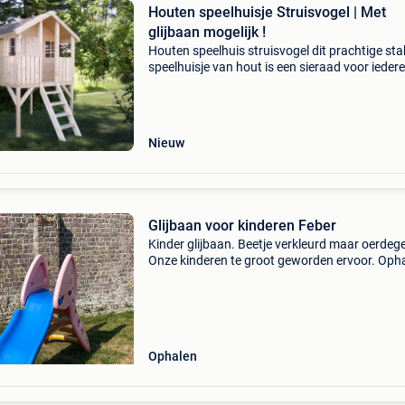
Houten speelhuisje Struisvogel | Met
glijbaan mogelijk !
Houten speelhuis struisvogel dit prachtige sta
speelhuisje van hout is een sieraad voor iedere
Kinderen dromen ervan een eigen plekje te he
Lekker je eigen fantasie ontwikkelen is een
Nieuw
Glijbaan voor kinderen Feber
Kinder glijbaan. Beetje verkleurd maar oerdegel
Onze kinderen te groot geworden ervoor. Oph
te merelbeke.
Ophalen