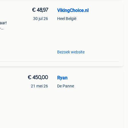
€ 48,97
VikingChoice.nl
30 jul 26
Heel België
aar!
-
cte
b
Bezoek website
€ 450,00
Ryan
21 mei 26
De Panne
te