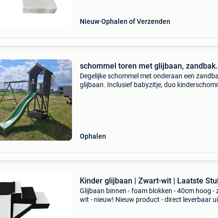
Nieuw
Ophalen of Verzenden
schommel toren met glijbaan, zandbak.
Degelijke schommel met onderaan een zandba
glijbaan. Inclusief babyzitje, duo kinderschom
en klimtouw. Deze doen weg omdat de kindere
groot zijn en er niet meer opzitten. Degelijk ma
met ge
Ophalen
Kinder glijbaan | Zwart-wit | Laatste Stu
Glijbaan binnen - foam blokken - 40cm hoog -
wit - nieuw! Nieuw product - direct leverbaar ui
voorraad. - Educatieve glijbaan voor
creches/kleuterscholen - totale hoogte: 40 cm,