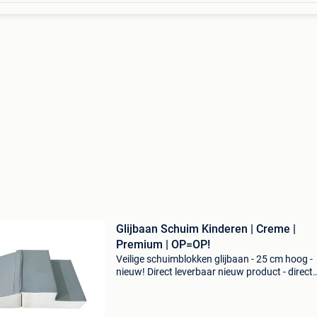
Glijbaan Schuim Kinderen | Creme |
Premium | OP=OP!
Veilige schuimblokken glijbaan - 25 cm hoog -
nieuw! Direct leverbaar nieuw product - direct
leverbaar uit voorraad. - Hoogte: 25 cm - perfe
voor jonge kinderen - materiaal: zacht en veilig
schu