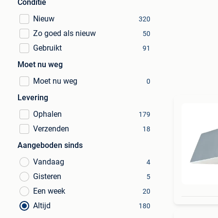
Conditie
Nieuw
320
Zo goed als nieuw
50
Gebruikt
91
Moet nu weg
Moet nu weg
0
Levering
Ophalen
179
Verzenden
18
Aangeboden sinds
Vandaag
4
Gisteren
5
Een week
20
Altijd
180