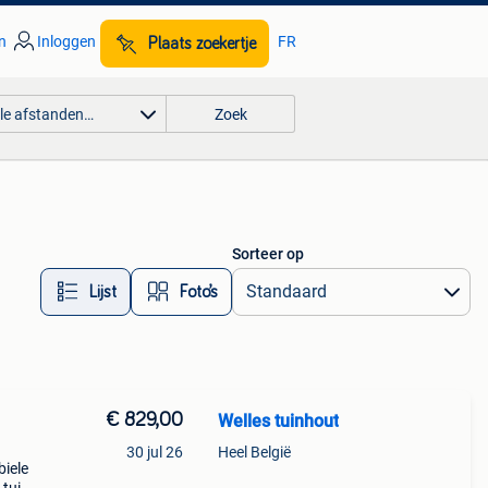
n
Inloggen
FR
Plaats zoekertje
lle afstanden…
Zoek
Sorteer op
Lijst
Foto’s
€ 829,00
Welles tuinhout
30 jul 26
Heel België
biele