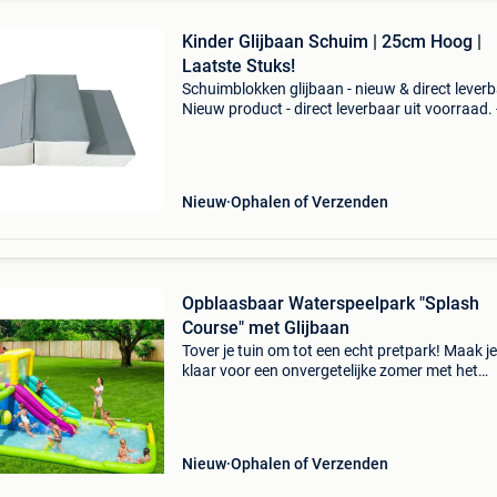
Kinder Glijbaan Schuim | 25cm Hoog |
Laatste Stuks!
Schuimblokken glijbaan - nieuw & direct leverb
Nieuw product - direct leverbaar uit voorraad. 
Veilige, zachte pur-schuim kern (rg 21) - perfe
hoogte van 25 cm voor jonge kinderen - vocht
Nieuw
Ophalen of Verzenden
Opblaasbaar Waterspeelpark "Splash
Course" met Glijbaan
Tover je tuin om tot een echt pretpark! Maak je
klaar voor een onvergetelijke zomer met het
opblaasbare waterpeelpark splash course.
Ontworpen om urenlang plezier en verkoeling 
bieden, is deze giga
Nieuw
Ophalen of Verzenden