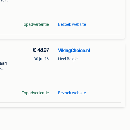
 tuin.
bben.
Topadvertentie
Bezoek website
€ 48,97
VikingChoice.nl
30 jul 26
Heel België
aar!
-
cte
b
Topadvertentie
Bezoek website