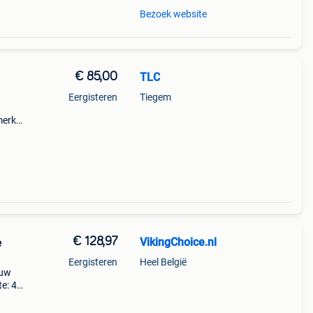
Bezoek website
€ 85,00
TLC
Eergisteren
Tiegem
merk
€ 128,97
VikingChoice.nl
e
Eergisteren
Heel België
euw
te: 40
n
a