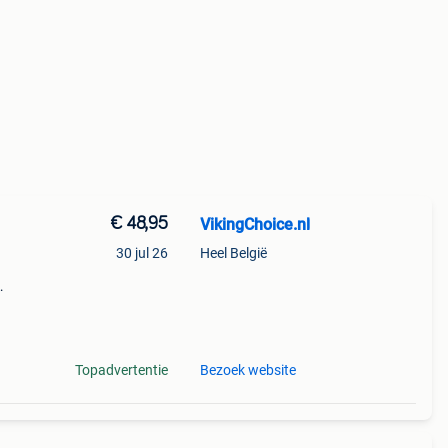
€ 48,95
VikingChoice.nl
30 jul 26
Heel België
ct
 pur-
Topadvertentie
Bezoek website