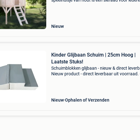
speelhuisje van hout is een sieraad voor iedere
Kinderen dromen ervan een eigen plekje te he
Lekker je eigen fantasie ontwikkelen is een
Nieuw
Kinder Glijbaan Schuim | 25cm Hoog |
Laatste Stuks!
Schuimblokken glijbaan - nieuw & direct leverb
Nieuw product - direct leverbaar uit voorraad. 
Veilige, zachte pur-schuim kern (rg 21) - perfe
hoogte van 25 cm voor jonge kinderen - vocht
Nieuw
Ophalen of Verzenden