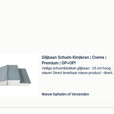
Glijbaan Schuim Kinderen | Creme |
Premium | OP=OP!
Veilige schuimblokken glijbaan - 25 cm hoog -
nieuw! Direct leverbaar nieuw product - direct
leverbaar uit voorraad. - Hoogte: 25 cm - perfe
voor jonge kinderen - materiaal: zacht en veilig
schu
Nieuw
Ophalen of Verzenden